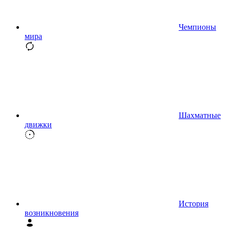
Чемпионы
мира
Шахматные
движки
История
возникновения