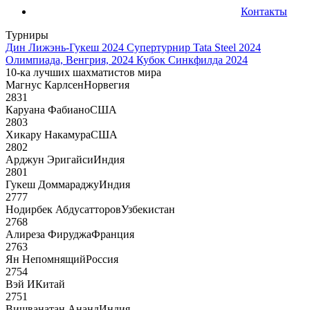
Контакты
Турниры
Дин Лижэнь-Гукеш 2024
Супертурнир Tata Steel 2024
Олимпиада, Венгрия, 2024
Кубок Синкфилда 2024
10-ка лучших шахматистов мира
Магнус Карлсен
Норвегия
2831
Каруана Фабиано
США
2803
Хикару Накамура
США
2802
Арджун Эригайси
Индия
2801
Гукеш Доммараджу
Индия
2777
Нодирбек Абдусатторов
Узбекистан
2768
Алиреза Фируджа
Франция
2763
Ян Непомнящий
Россия
2754
Вэй И
Китай
2751
Вишванатан Ананд
Индия