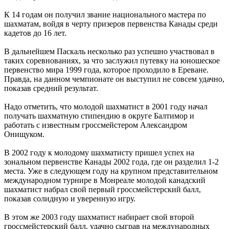
К 14 годам он получил звание национального мастера по
шахматам, войдя в черту призеров первенства Канады среди
кадетов до 16 лет.
В дальнейшем Паскаль несколько раз успешно участвовал в
таких соревнованиях, за что заслужил путевку на юношеское
первенство мира 1999 года, которое проходило в Ереване.
Правда, на данном чемпионате он выступил не совсем удачно,
показав средний результат.
Надо отметить, что молодой шахматист в 2001 году начал
получать шахматную стипендию в округе Балтимор и
работать с известным гроссмейстером Александром
Онищуком.
В 2002 году к молодому шахматисту пришел успех на
зональном первенстве Канады 2002 года, где он разделил 1-2
места. Уже в следующем году на крупном представительном
международном турнире в Монреале молодой канадский
шахматист набрал свой первый гроссмейстерский балл,
показав солидную и уверенную игру.
В этом же 2003 году шахматист набирает свой второй
гроссмейстерский балл, удачно сыграв на международных