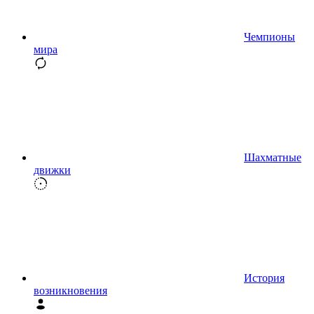
Чемпионы
мира
Шахматные
движки
История
возникновения