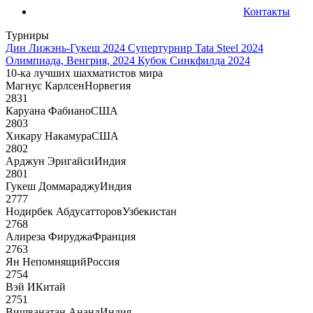
Контакты
Турниры
Дин Лижэнь-Гукеш 2024
Супертурнир Tata Steel 2024
Олимпиада, Венгрия, 2024
Кубок Синкфилда 2024
10-ка лучших шахматистов мира
Магнус Карлсен
Норвегия
2831
Каруана Фабиано
США
2803
Хикару Накамура
США
2802
Арджун Эригайси
Индия
2801
Гукеш Доммараджу
Индия
2777
Нодирбек Абдусатторов
Узбекистан
2768
Алиреза Фируджа
Франция
2763
Ян Непомнящий
Россия
2754
Вэй И
Китай
2751
Вишванатан Ананд
Индия