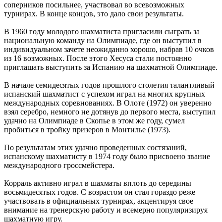
соперников посильнее, участвовал во всевозможных
турнирах. В конце концов, это дало свои результаты.
В 1960 году молодого шахматиста пригласили сыграть за
национальную команду на Олимпиаде, где он выступил в
индивидуальном зачете неожиданно хорошо, набрав 10 очков
из 16 возможных. После этого Хесуса стали постоянно
приглашать выступить за Испанию на шахматной Олимпиаде.
В начале семидесятых годов прошлого столетия талантливый
испанский шахматист с успехом играл на многих крупных
международных соревнованиях. В Олоте (1972) он уверенно
взял серебро, немного не дотянув до первого места, выступил
удачно на Олимпиаде в Скопье в этом же году, сумел
пробиться в тройку призеров в Монтилье (1973).
По результатам этих удачно проведенных состязаний,
испанскому шахматисту в 1974 году было присвоено звание
международного гроссмейстера.
Корраль активно играл в шахматы вплоть до середины
восьмидесятых годов. С возрастом он стал гораздо реже
участвовать в официальных турнирах, акцентируя свое
внимание на тренерскую работу и всемерно популяризируя
шахматную игру.