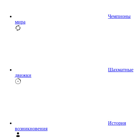
Чемпионы
мира
Шахматные
движки
История
возникновения