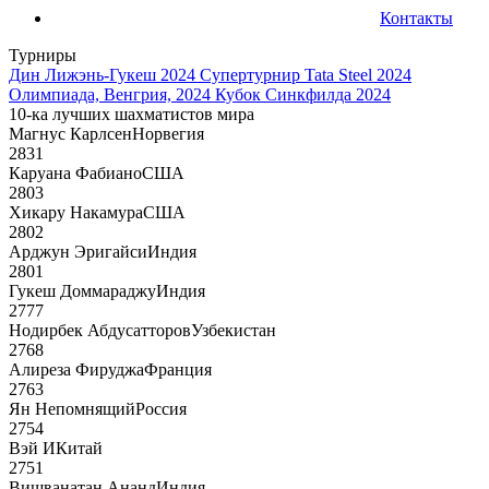
Контакты
Турниры
Дин Лижэнь-Гукеш 2024
Супертурнир Tata Steel 2024
Олимпиада, Венгрия, 2024
Кубок Синкфилда 2024
10-ка лучших шахматистов мира
Магнус Карлсен
Норвегия
2831
Каруана Фабиано
США
2803
Хикару Накамура
США
2802
Арджун Эригайси
Индия
2801
Гукеш Доммараджу
Индия
2777
Нодирбек Абдусатторов
Узбекистан
2768
Алиреза Фируджа
Франция
2763
Ян Непомнящий
Россия
2754
Вэй И
Китай
2751
Вишванатан Ананд
Индия