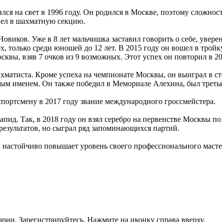
я на свет в 1996 году. Он родился в Москве, поэтому сложност
вел в шахматную секцию.
виков. Уже в 8 лет мальчишка заставил говорить о себе, увере
ех, только среди юношей до 12 лет. В 2015 году он вошел в трой
вы, взяв 7 очков из 9 возможных. Этот успех он повторил в 2017
ахматиста. Кроме успеха на чемпионате Москвы, он выиграл в 
вым именем. Он также победил в Мемориале Алехина, был треть
портсмену в 2017 году звание международного гроссмейстера.
апид. Так, в 2018 году он взял серебро на первенстве Москвы п
результатов, но сыграл ряд запоминающихся партий.
настойчиво повышает уровень своего профессионального мастерс
рии. Зарегистрируйтесь. Нажмите на иконку справа вверху.