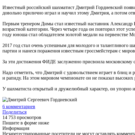
Известный российский шахматист Дмитрий Гордиевский появилс
довольно прилично играл и научил этому Дмитрия, а потом от
Первым тренером Димы стал известный наставник Александр Но
возрастной категории. Через четыре года он повторил этот усп
году юноша стал обладателем золотой медали на первенстве Моск
2017 год стал очень успешным для молодого и талантливого ш
партии и нанеся поражения известным гроссмейстерам с миро
За эти достижения ФИДЕ заслуженно присвоила московскому с
Надо отметить, что Дмитрий с удовольствием играет в блиц и р
и рапиду. На этом мировом чемпионате он не показал высоких 
У шахматиста открытый и дружелюбный характер, он упорно и 
6
комментариев
Поделиться
14 753 просмотров
Пишите в форме ниже
Информация
Незарегестрированные посетители не могут оставлять коммента