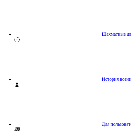
Шахматные д
История возн
Для пользоват