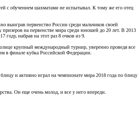
ей с обучением шахматами не испытывал. К тому же его отец
нно выиграв первенство России среди мальчиков своей
ку призеров на первенстве мира среди юношей до 20 лет. В 2013
 году, набрав на этот раз 8 очков из 9.
столице крупный международный турнир, уверенно проведя все
им в финале кубка Российской Федерации.
о блицу и активно играл на чемпионате мира 2018 года по блицу
тва. Он еще очень молод, и все у него впереди.