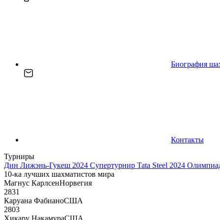
Биография ша
Контакты
Турниры
Дин Лижэнь-Гукеш 2024
Супертурнир Tata Steel 2024
Олимпиад
10-ка лучших шахматистов мира
Магнус Карлсен
Норвегия
2831
Каруана Фабиано
США
2803
Хикару Накамура
США