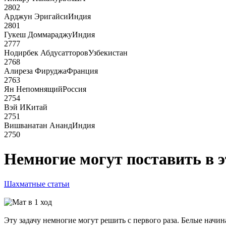
2802
Арджун Эригайси
Индия
2801
Гукеш Доммараджу
Индия
2777
Нодирбек Абдусатторов
Узбекистан
2768
Алиреза Фируджа
Франция
2763
Ян Непомнящий
Россия
2754
Вэй И
Китай
2751
Вишванатан Ананд
Индия
2750
Немногие могут поставить в э
Шахматные статьи
Эту задачу немногие могут решить с первого раза. Белые начин