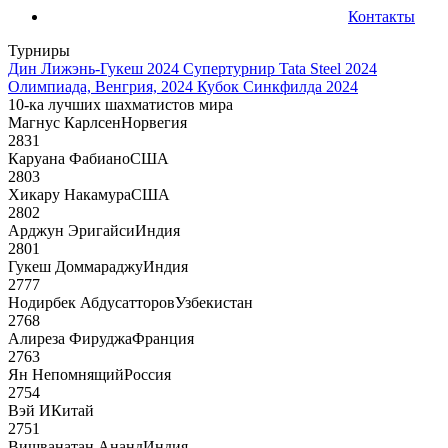
Контакты
Турниры
Дин Лижэнь-Гукеш 2024
Супертурнир Tata Steel 2024
Олимпиада, Венгрия, 2024
Кубок Синкфилда 2024
10-ка лучших шахматистов мира
Магнус Карлсен
Норвегия
2831
Каруана Фабиано
США
2803
Хикару Накамура
США
2802
Арджун Эригайси
Индия
2801
Гукеш Доммараджу
Индия
2777
Нодирбек Абдусатторов
Узбекистан
2768
Алиреза Фируджа
Франция
2763
Ян Непомнящий
Россия
2754
Вэй И
Китай
2751
Вишванатан Ананд
Индия