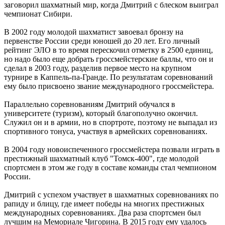
заговорил шахматный мир, когда Дмитрий с блеском выиграл
чемпионат Сибири.
В 2002 году молодой шахматист завоевал бронзу на
первенстве России среди юношей до 20 лет. Его личный
рейтинг ЭЛО в то время перескочил отметку в 2500 единиц,
но надо было еще добрать гроссмейстерские баллы, что он и
сделал в 2003 году, разделив первое место на крупном
турнире в Каппель-па-Гранде. По результатам соревнований
ему было присвоено звание международного гроссмейстера.
Параллельно соревнованиям Дмитрий обучался в
университете (туризм), который благополучно окончил.
Служил он и в армии, но в спортроте, поэтому не выпадал из
спортивного тонуса, участвуя в армейских соревнованиях.
В 2004 году новоиспеченного гроссмейстера позвали играть в
престижный шахматный клуб "Томск-400", где молодой
спортсмен в этом же году в составе команды стал чемпионом
России.
Дмитрий с успехом участвует в шахматных соревнованиях по
рапиду и блицу, где имеет победы на многих престижных
международных соревнованиях. Два раза спортсмен был
лучшим на Мемориале Чигорина. В 2015 году ему удалось