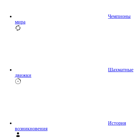
Чемпионы
мира
Шахматные
движки
История
возникновения