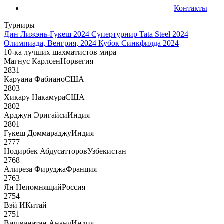
Контакты
Турниры
Дин Лижэнь-Гукеш 2024
Супертурнир Tata Steel 2024
Олимпиада, Венгрия, 2024
Кубок Синкфилда 2024
10-ка лучших шахматистов мира
Магнус Карлсен
Норвегия
2831
Каруана Фабиано
США
2803
Хикару Накамура
США
2802
Арджун Эригайси
Индия
2801
Гукеш Доммараджу
Индия
2777
Нодирбек Абдусатторов
Узбекистан
2768
Алиреза Фируджа
Франция
2763
Ян Непомнящий
Россия
2754
Вэй И
Китай
2751
Вишванатан Ананд
Индия