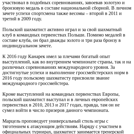
участвовал в подобных соревнованиях, завоевав золотую и
бронзовую медаль в составе национальной сборной. В личном
зачете успехи спортсмена также весомы – второй в 2011 и
третий в 2009 году.
Польский шахматист активно играл и за свой шахматный
клуб в командных первенствах Польши. Помимо медалей в
составе клуба, он брал дважды золото и три раза бронзу в
индивидуальном зачете.
К 2016 году Канарек имел за плечами богатый опыт
выступлений, как во внутреннем чемпионате страны, так и на
различных соревнованиях международного уровня. За
достигнутые успехи и выполнение гроссмейстерских норм в
2016 году польскому шахматисту присвоили звание
международного гроссмейстера.
Кроме выступлений на командных первенствах Европы,
польский шахматист выступал и в личных европейских
первенствах в 2010, 2013 и 2017 годах, правда, там он не
сумел войти в число призеров данного чемпионата.
Марцель проповедует универсальный стиль игры с
тяготением к атакующим действиям. Наряду с участием в
официальных турнирах, шахматист занимается тренерской