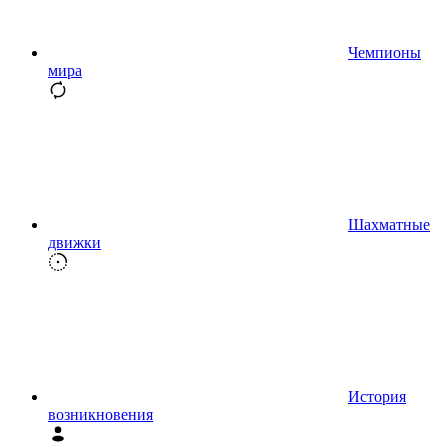
Чемпионы
мира
Шахматные
движки
История
возникновения