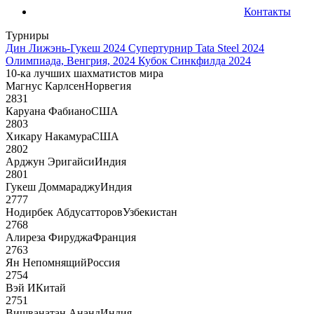
Контакты
Турниры
Дин Лижэнь-Гукеш 2024
Супертурнир Tata Steel 2024
Олимпиада, Венгрия, 2024
Кубок Синкфилда 2024
10-ка лучших шахматистов мира
Магнус Карлсен
Норвегия
2831
Каруана Фабиано
США
2803
Хикару Накамура
США
2802
Арджун Эригайси
Индия
2801
Гукеш Доммараджу
Индия
2777
Нодирбек Абдусатторов
Узбекистан
2768
Алиреза Фируджа
Франция
2763
Ян Непомнящий
Россия
2754
Вэй И
Китай
2751
Вишванатан Ананд
Индия