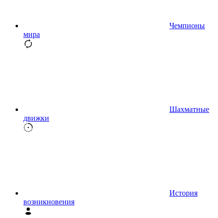
Чемпионы
мира
Шахматные
движки
История
возникновения