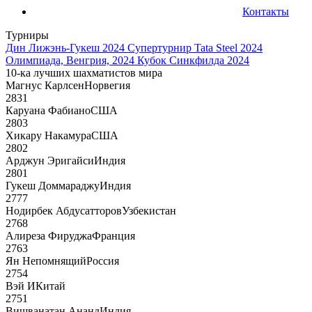
Контакты
Турниры
Дин Лижэнь-Гукеш 2024
Супертурнир Tata Steel 2024
Олимпиада, Венгрия, 2024
Кубок Синкфилда 2024
10-ка лучших шахматистов мира
Магнус Карлсен
Норвегия
2831
Каруана Фабиано
США
2803
Хикару Накамура
США
2802
Арджун Эригайси
Индия
2801
Гукеш Доммараджу
Индия
2777
Нодирбек Абдусатторов
Узбекистан
2768
Алиреза Фируджа
Франция
2763
Ян Непомнящий
Россия
2754
Вэй И
Китай
2751
Вишванатан Ананд
Индия