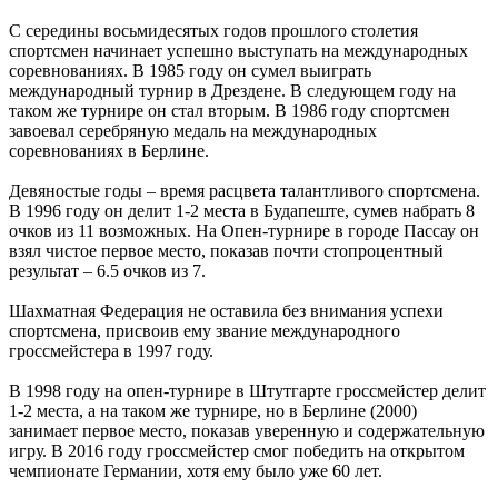
С середины восьмидесятых годов прошлого столетия
спортсмен начинает успешно выступать на международных
соревнованиях. В 1985 году он сумел выиграть
международный турнир в Дрездене. В следующем году на
таком же турнире он стал вторым. В 1986 году спортсмен
завоевал серебряную медаль на международных
соревнованиях в Берлине.
Девяностые годы – время расцвета талантливого спортсмена.
В 1996 году он делит 1-2 места в Будапеште, сумев набрать 8
очков из 11 возможных. На Опен-турнире в городе Пассау он
взял чистое первое место, показав почти стопроцентный
результат – 6.5 очков из 7.
Шахматная Федерация не оставила без внимания успехи
спортсмена, присвоив ему звание международного
гроссмейстера в 1997 году.
В 1998 году на опен-турнире в Штутгарте гроссмейстер делит
1-2 места, а на таком же турнире, но в Берлине (2000)
занимает первое место, показав уверенную и содержательную
игру. В 2016 году гроссмейстер смог победить на открытом
чемпионате Германии, хотя ему было уже 60 лет.