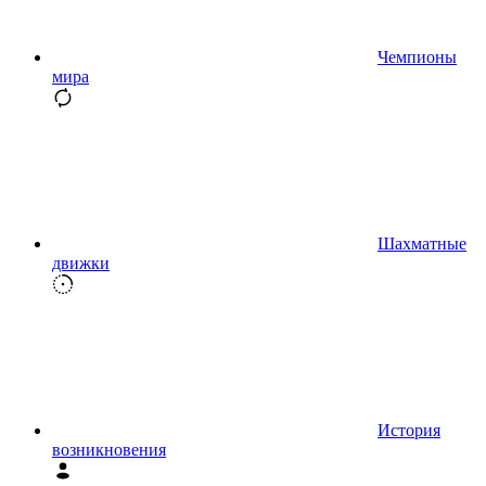
Чемпионы
мира
Шахматные
движки
История
возникновения