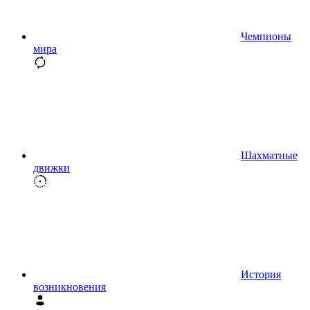
Чемпионы
мира
Шахматные
движки
История
возникновения