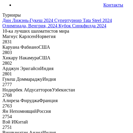
Контакты
Турниры
Дин Лижэнь-Гукеш 2024
Супертурнир Tata Steel 2024
Олимпиада, Венгрия, 2024
Кубок Синкфилда 2024
10-ка лучших шахматистов мира
Магнус Карлсен
Норвегия
2831
Каруана Фабиано
США
2803
Хикару Накамура
США
2802
Арджун Эригайси
Индия
2801
Гукеш Доммараджу
Индия
2777
Нодирбек Абдусатторов
Узбекистан
2768
Алиреза Фируджа
Франция
2763
Ян Непомнящий
Россия
2754
Вэй И
Китай
2751
Вишванатан Ананд
Индия