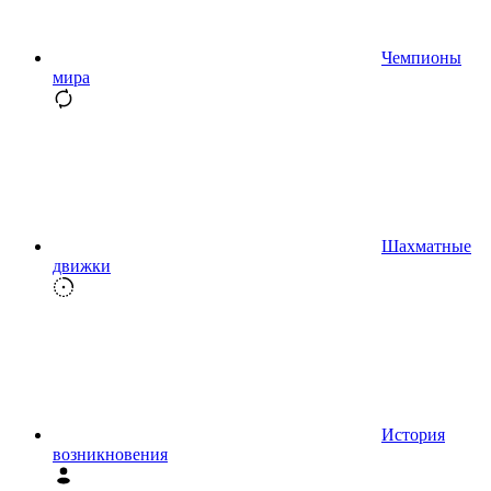
Чемпионы
мира
Шахматные
движки
История
возникновения