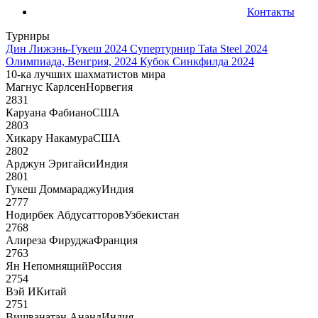
Контакты
Турниры
Дин Лижэнь-Гукеш 2024
Супертурнир Tata Steel 2024
Олимпиада, Венгрия, 2024
Кубок Синкфилда 2024
10-ка лучших шахматистов мира
Магнус Карлсен
Норвегия
2831
Каруана Фабиано
США
2803
Хикару Накамура
США
2802
Арджун Эригайси
Индия
2801
Гукеш Доммараджу
Индия
2777
Нодирбек Абдусатторов
Узбекистан
2768
Алиреза Фируджа
Франция
2763
Ян Непомнящий
Россия
2754
Вэй И
Китай
2751
Вишванатан Ананд
Индия