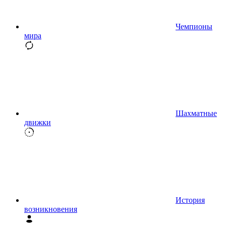
Чемпионы
мира
Шахматные
движки
История
возникновения