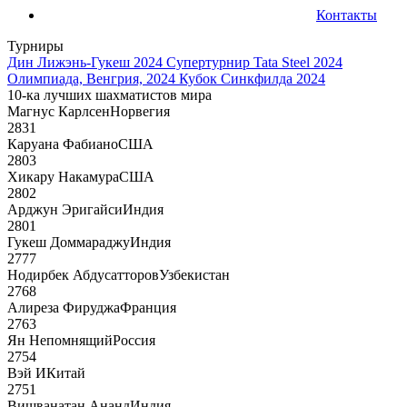
Контакты
Турниры
Дин Лижэнь-Гукеш 2024
Супертурнир Tata Steel 2024
Олимпиада, Венгрия, 2024
Кубок Синкфилда 2024
10-ка лучших шахматистов мира
Магнус Карлсен
Норвегия
2831
Каруана Фабиано
США
2803
Хикару Накамура
США
2802
Арджун Эригайси
Индия
2801
Гукеш Доммараджу
Индия
2777
Нодирбек Абдусатторов
Узбекистан
2768
Алиреза Фируджа
Франция
2763
Ян Непомнящий
Россия
2754
Вэй И
Китай
2751
Вишванатан Ананд
Индия