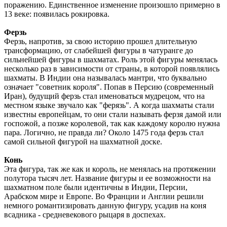
поражению. Единственное изменение произошло примерно в
13 веке: появилась рокировка.
Ферзь
Ферзь, напротив, за свою историю прошел длительную
трансформацию, от слабейшей фигуры в чатуранге до
сильнейшей фигуры в шахматах. Роль этой фигуры менялась
несколько раз в зависимости от страны, в которой появлялись
шахматы. В Индии она называлась мантри, что буквально
означает "советник короля". Попав в Персию (современный
Иран), будущий ферзь стал именоваться мудрецом, что на
местном языке звучало как "ферязь". А когда шахматы стали
известны европейцам, то они стали называть ферзя дамой или
госпожой, а позже королевой, так как каждому королю нужна
пара. Логично, не правда ли? Около 1475 года ферзь стал
самой сильной фигурой на шахматной доске.
Конь
Эта фигура, так же как и король, не менялась на протяжении
полутора тысяч лет. Название фигуры и ее возможности на
шахматном поле были идентичны в Индии, Персии,
Арабском мире и Европе. Во Франции и Англии решили
немного романтизировать данную фигуру, усадив на коня
всадника - средневекового рыцаря в доспехах.