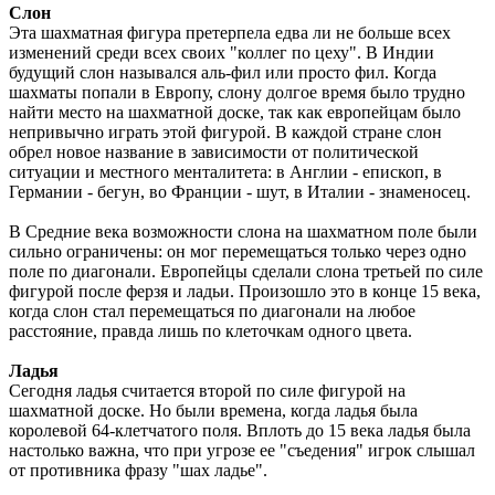
Слон
Эта шахматная фигура претерпела едва ли не больше всех
изменений среди всех своих "коллег по цеху". В Индии
будущий слон назывался аль-фил или просто фил. Когда
шахматы попали в Европу, слону долгое время было трудно
найти место на шахматной доске, так как европейцам было
непривычно играть этой фигурой. В каждой стране слон
обрел новое название в зависимости от политической
ситуации и местного менталитета: в Англии - епископ, в
Германии - бегун, во Франции - шут, в Италии - знаменосец.
В Средние века возможности слона на шахматном поле были
сильно ограничены: он мог перемещаться только через одно
поле по диагонали. Европейцы сделали слона третьей по силе
фигурой после ферзя и ладьи. Произошло это в конце 15 века,
когда слон стал перемещаться по диагонали на любое
расстояние, правда лишь по клеточкам одного цвета.
Ладья
Сегодня ладья считается второй по силе фигурой на
шахматной доске. Но были времена, когда ладья была
королевой 64-клетчатого поля. Вплоть до 15 века ладья была
настолько важна, что при угрозе ее "съедения" игрок слышал
от противника фразу "шах ладье".