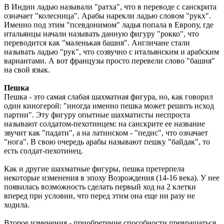
В Индии ладью называли "ратха", что в переводе с санскрита
означает "колесница". Арабы нарекли ладью словом "рукх".
Именно под этим "псевдонимом" ладья попала в Европу, где
итальянцы начали называть данную фигуру "рокко", что
переводится как "маленькая башня". Англичане стали
называть ладью "рук", что созвучно с итальянским и арабским
вариантами. А вот французы просто перевели слово "башня"
на свой язык.
Пешка
Пешка - это самая слабая шахматная фигура, но, как говорил
один киногерой: "иногда именно пешка может решить исход
партии". Эту фигуру опытные шахматисты неспроста
называют солдатом-пехотинцем: на санскрите ее название
звучит как "падати", а на латинском - "педис", что означает
"нога". В свою очередь арабы называют пешку "байдак", то
есть солдат-пехотинец.
Как и другие шахматные фигуры, пешка претерпела
некоторые изменения в эпоху Возрождения (14-16 века). У нее
появилась возможность сделать первый ход на 2 клетки
вперед при условии, что перед этим она еще ни разу не
ходила.
Второе изменения - приобретение способности превращаться