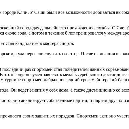
м городе Клин. У Саши были все возможности добиваться высок
московный город для дальнейшего прохождения службы. С 7 лет 
я около года, а потом в течение 8 лет тренировался у междунаро
т стал кандидатом в мастера спорта.
орском, куда перевели служить его отца. После окончания шко
последний раз спортсмен стал победителем данных соревновани
 этом году он сумел завоевать медаль серебряного достоинства 
 турнире спортсмен набрал последний гроссмейстерский балл 
года. Он ведет занятия у себя дома, а также дистанционно со в
постоянно анализирует собственные партии, и партии других из
в прочности своих защитных порядков. Спортсмен активно участв