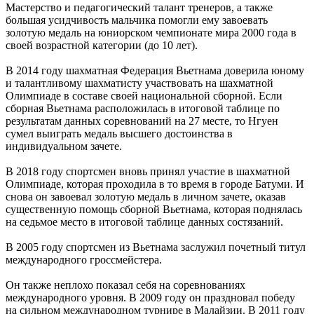
Мастерство и педагогический талант тренеров, а также
большая усидчивость мальчика помогли ему завоевать
золотую медаль на юниорском чемпионате мира 2000 года в
своей возрастной категории (до 10 лет).
В 2014 году шахматная Федерация Вьетнама доверила юному
и талантливому шахматисту участвовать на шахматной
Олимпиаде в составе своей национальной сборной. Если
сборная Вьетнама расположилась в итоговой таблице по
результатам данных соревнований на 27 месте, то Нгуен
сумел выиграть медаль высшего достоинства в
индивидуальном зачете.
В 2018 году спортсмен вновь принял участие в шахматной
Олимпиаде, которая проходила в то время в городе Батуми. И
снова он завоевал золотую медаль в личном зачете, оказав
существенную помощь сборной Вьетнама, которая поднялась
на седьмое место в итоговой таблице данных состязаний.
В 2005 году спортсмен из Вьетнама заслужил почетный титул
международного гроссмейстера.
Он также неплохо показал себя на соревнованиях
международного уровня. В 2009 году он праздновал победу
на сильном международном турнире в Малайзии. В 2011 году