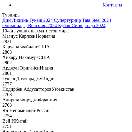
Контакты
Турниры
Дин Лижэнь-Гукеш 2024
Супертурнир Tata Steel 2024
Олимпиада, Венгрия, 2024
Кубок Синкфилда 2024
10-ка лучших шахматистов мира
Магнус Карлсен
Норвегия
2831
Каруана Фабиано
США
2803
Хикару Накамура
США
2802
Арджун Эригайси
Индия
2801
Гукеш Доммараджу
Индия
2777
Нодирбек Абдусатторов
Узбекистан
2768
Алиреза Фируджа
Франция
2763
Ян Непомнящий
Россия
2754
Вэй И
Китай
2751
Вишванатан Ананд
Индия