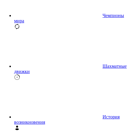
Чемпионы
мира
Шахматные
движки
История
возникновения