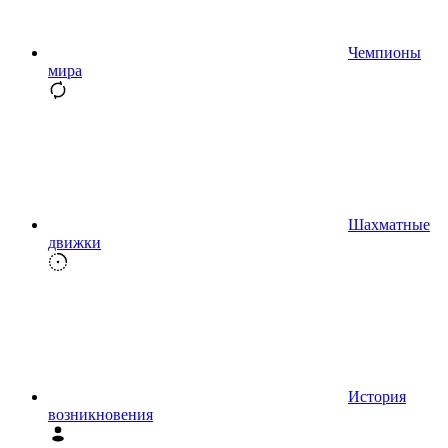
Чемпионы
мира
Шахматные
движки
История
возникновения