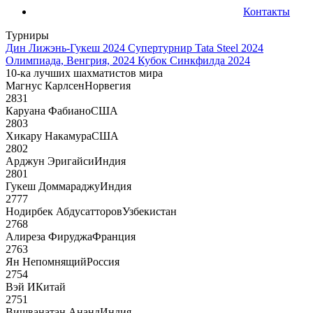
Контакты
Турниры
Дин Лижэнь-Гукеш 2024
Супертурнир Tata Steel 2024
Олимпиада, Венгрия, 2024
Кубок Синкфилда 2024
10-ка лучших шахматистов мира
Магнус Карлсен
Норвегия
2831
Каруана Фабиано
США
2803
Хикару Накамура
США
2802
Арджун Эригайси
Индия
2801
Гукеш Доммараджу
Индия
2777
Нодирбек Абдусатторов
Узбекистан
2768
Алиреза Фируджа
Франция
2763
Ян Непомнящий
Россия
2754
Вэй И
Китай
2751
Вишванатан Ананд
Индия