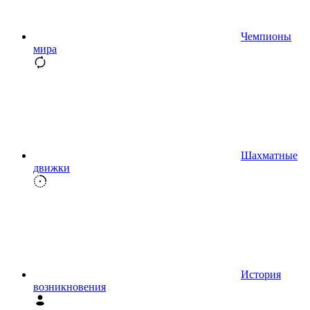
Чемпионы
мира
Шахматные
движки
История
возникновения