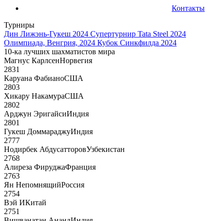
Контакты
Турниры
Дин Лижэнь-Гукеш 2024
Супертурнир Tata Steel 2024
Олимпиада, Венгрия, 2024
Кубок Синкфилда 2024
10-ка лучших шахматистов мира
Магнус Карлсен
Норвегия
2831
Каруана Фабиано
США
2803
Хикару Накамура
США
2802
Арджун Эригайси
Индия
2801
Гукеш Доммараджу
Индия
2777
Нодирбек Абдусатторов
Узбекистан
2768
Алиреза Фируджа
Франция
2763
Ян Непомнящий
Россия
2754
Вэй И
Китай
2751
Вишванатан Ананд
Индия