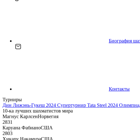
Биография ша
Контакты
Турниры
Дин Лижэнь-Гукеш 2024
Супертурнир Tata Steel 2024
Олимпиад
10-ка лучших шахматистов мира
Магнус Карлсен
Норвегия
2831
Каруана Фабиано
США
2803
Хикару Накамура
США