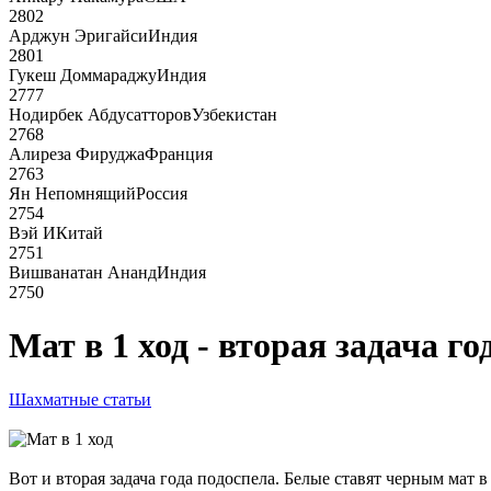
2802
Арджун Эригайси
Индия
2801
Гукеш Доммараджу
Индия
2777
Нодирбек Абдусатторов
Узбекистан
2768
Алиреза Фируджа
Франция
2763
Ян Непомнящий
Россия
2754
Вэй И
Китай
2751
Вишванатан Ананд
Индия
2750
Мат в 1 ход - вторая задача го
Шахматные статьи
Вот и вторая задача года подоспела. Белые ставят черным мат в