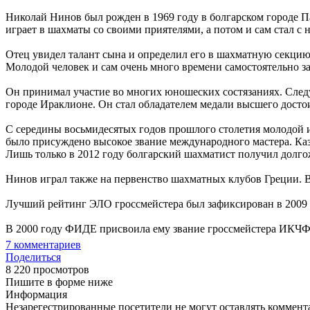
Николай Нинов был рожден в 1969 году в болгарском городе Па
играет в шахматы со своими приятелями, а потом и сам стал с 
Отец увидел талант сына и определил его в шахматную секци
Молодой человек и сам очень много времени самостоятельно з
Он принимал участие во многих юношеских состязаниях. Следу
городе Ираклионе. Он стал обладателем медали высшего достои
С середины восьмидесятых годов прошлого столетия молодой 
было присуждено высокое звание международного мастера. Каза
Лишь только в 2012 году болгарский шахматист получил долго
Нинов играл также на первенство шахматных клубов Греции. В
Лучший рейтинг ЭЛО гроссмейстера был зафиксирован в 2009 
В 2000 году ФИДЕ присвоила ему звание гроссмейстера ИКЧФ.
7
комментариев
Поделиться
8 220 просмотров
Пишите в форме ниже
Информация
Незарегестрированные посетители не могут оставлять коммента