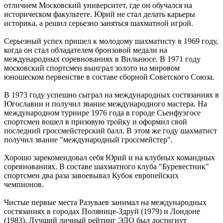
отличием Московский университет, где он обучался на
историческом факультете. Юрий не стал делать карьеры
историка, а решил серьезно заняться шахматной игрой.
Серьезный успех пришел к молодому шахматисту в 1969 году,
когда он стал обладателем бронзовой медали на
международных соревнованиях в Вильнюсе. В 1971 году
московский спортсмен выиграл золото на мировом
юношеском первенстве в составе сборной Советского Союза.
В 1973 году успешно сыграл на международных состязаниях в
Югославии и получил звание международного мастера. На
международном турнире 1976 года в городе Сьенфуэгосе
спортсмен вошел в призовую тройку и оформил свой
последний гроссмейстерский балл. В этом же году шахматист
получил звание "международный гроссмейстер".
Хорошо зарекомендовал себя Юрий и на клубных командных
соревнованиях. В составе шахматного клуба "Буревестник"
спортсмен два раза завоевывал Кубок европейских
чемпионов.
Чистые первые места Разуваев занимал на международных
состязаниях в городах Полянице-Здруй (1979) и Лондоне
(1983). Лучший личный рейтинг ЭЛО был достигнут