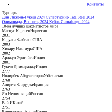
Контакты
Турниры
Дин Лижэнь-Гукеш 2024
Супертурнир Tata Steel 2024
Олимпиада, Венгрия, 2024
Кубок Синкфилда 2024
10-ка лучших шахматистов мира
Магнус Карлсен
Норвегия
2831
Каруана Фабиано
США
2803
Хикару Накамура
США
2802
Арджун Эригайси
Индия
2801
Гукеш Доммараджу
Индия
2777
Нодирбек Абдусатторов
Узбекистан
2768
Алиреза Фируджа
Франция
2763
Ян Непомнящий
Россия
2754
Вэй И
Китай
2751
Вишванатан Ананд
Индия