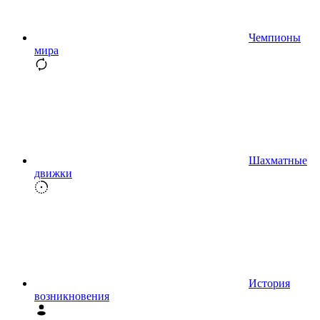
Чемпионы
мира
Шахматные
движки
История
возникновения