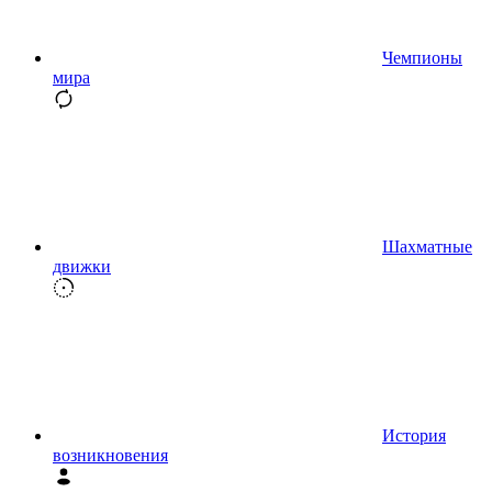
Чемпионы
мира
Шахматные
движки
История
возникновения