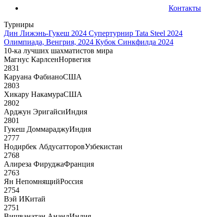
Контакты
Турниры
Дин Лижэнь-Гукеш 2024
Супертурнир Tata Steel 2024
Олимпиада, Венгрия, 2024
Кубок Синкфилда 2024
10-ка лучших шахматистов мира
Магнус Карлсен
Норвегия
2831
Каруана Фабиано
США
2803
Хикару Накамура
США
2802
Арджун Эригайси
Индия
2801
Гукеш Доммараджу
Индия
2777
Нодирбек Абдусатторов
Узбекистан
2768
Алиреза Фируджа
Франция
2763
Ян Непомнящий
Россия
2754
Вэй И
Китай
2751
Вишванатан Ананд
Индия