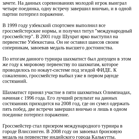
зачете. На данных соревнованиях молодой игрок выиграл
четыре поединка, одну встречу завершил вничью, и в одной
партии потерпел поражение.
В 1999 году узбекский спортсмен выполнил все
гроссмейстерские нормы, и получил титул "международный
гроссмейстер". В 2001 году Шухрат ярко выступил на
первенстве Узбекистана. Он не оставил шансов своим
соперникам, завоевав медаль высшего достоинства.
По итогам данного турнира шахматист был допущен в этом
же году к мировому первенству по шахматам, которое
проводилось по нокаут-системе под эгидой ФИДЕ. К
сожалению, гроссмейстер выбыл уже в первом раунде
состязаний.
Шахматист принял участие в пяти шахматных Олимпиадах,
начиная с 1996 года. Его лучший результат на данных
состязаниях приходится на 2008 год, где он сумел одержать
пять побед, две встречи завершил вничью и лишь в одном
поединке потерпел поражение.
Гроссмейстер стал призером международного турнира в
городе Влиссинген. В 2008 году он завоевал бронзовую
медаль на первенстве индийского города Калькутты.