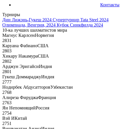
Контакты
Турниры
Дин Лижэнь-Гукеш 2024
Супертурнир Tata Steel 2024
Олимпиада, Венгрия, 2024
Кубок Синкфилда 2024
10-ка лучших шахматистов мира
Магнус Карлсен
Норвегия
2831
Каруана Фабиано
США
2803
Хикару Накамура
США
2802
Арджун Эригайси
Индия
2801
Гукеш Доммараджу
Индия
2777
Нодирбек Абдусатторов
Узбекистан
2768
Алиреза Фируджа
Франция
2763
Ян Непомнящий
Россия
2754
Вэй И
Китай
2751
Вишванатан Ананд
Индия