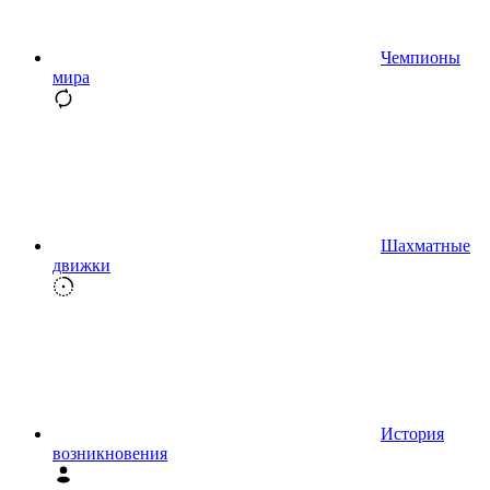
Чемпионы
мира
Шахматные
движки
История
возникновения