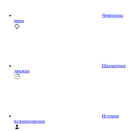
Чемпионы
мира
Шахматные
движки
История
возникновения