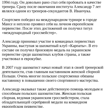
1994 году. Он довольно рано стал себя пробовать в качестве
тренера. Сразу после окончания института Александр 7 лет
являлся одним из тренеров-секундантов В. Иванчука.
Спортсмен победил на международном турнире в городе
Мансе и неплохо проявил себя на личном европейском
первенстве. После этих достижений он получил титул
«международный гроссмейстер».
Александр принимал участие в командных первенствах
Украины, выступая за шахматный клуб «Карпаты». В его
составе он получил бронзовую медаль на украинском
первенстве среди шахматных клубов страны, а также
участвовал в еврокубке.
В 2007 году шахматист начал новый этап в своей тренерской
деятельности, став главным наставником женской сборной
Польши. Очень многие польские спортсменки обязаны
наставнику в повышении своего спортивного мастерства.
Александр оказывал также действенную помощь молодым и
способным польских шахматистам. Женская польская
сборная, ведомая украинским гроссмейстером, стала
обладательницей серебряной медали на командном
европейском первенстве.