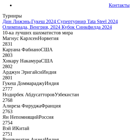
Контакты
Турниры
Дин Лижэнь-Гукеш 2024
Супертурнир Tata Steel 2024
Олимпиада, Венгрия, 2024
Кубок Синкфилда 2024
10-ка лучших шахматистов мира
Магнус Карлсен
Норвегия
2831
Каруана Фабиано
США
2803
Хикару Накамура
США
2802
Арджун Эригайси
Индия
2801
Гукеш Доммараджу
Индия
2777
Нодирбек Абдусатторов
Узбекистан
2768
Алиреза Фируджа
Франция
2763
Ян Непомнящий
Россия
2754
Вэй И
Китай
2751
Вишванатан Ананд
Индия