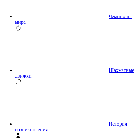
Чемпионы
мира
Шахматные
движки
История
возникновения