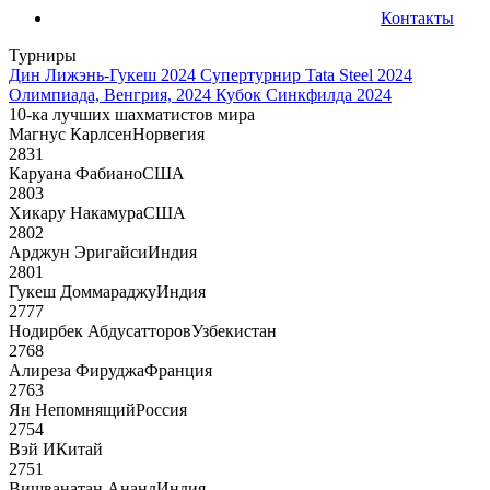
Контакты
Турниры
Дин Лижэнь-Гукеш 2024
Супертурнир Tata Steel 2024
Олимпиада, Венгрия, 2024
Кубок Синкфилда 2024
10-ка лучших шахматистов мира
Магнус Карлсен
Норвегия
2831
Каруана Фабиано
США
2803
Хикару Накамура
США
2802
Арджун Эригайси
Индия
2801
Гукеш Доммараджу
Индия
2777
Нодирбек Абдусатторов
Узбекистан
2768
Алиреза Фируджа
Франция
2763
Ян Непомнящий
Россия
2754
Вэй И
Китай
2751
Вишванатан Ананд
Индия