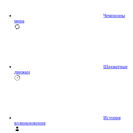
Чемпионы
мира
Шахматные
движки
История
возникновения