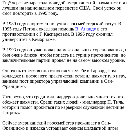
Ещё через четыре года молодой американский шахматист стал
лучшим на национальном первенстве США. Свой успех он
смог повторить в 1995 году.
В 1989 году спортсмен получил гроссмейстерский титул. В
1995 году Патрик оказывал помощь
В. Ананду
в его
противостоянии с Г. Каспаровым. В 1996 году окончил
университет в Кембридже.
В 1993 году он участвовал на межзональных соревнованиях, и
был очень близок, чтобы попасть на турнир претендентов, но
заключительные партии провел не на самом высоком уровне.
Он очень ответственно относился к учебе в Гарвардском
колледже и после него практически оставил шахматную игру,
занимая пост директора управляющей компании в Сан-
Франциско.
Интересно, что среди миллиардеров довольно много тех, кто
обожает шахматы. Среди таких людей - миллиардер П. Тиль,
который помог пробиться по карьерной служебной лестнице
Патрику.
Сейчас американский гроссмейстер проживает в Сан-
Франциско и изредка устраивает сеансы шахматной игры