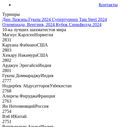
Контакты
Турниры
Дин Лижэнь-Гукеш 2024
Супертурнир Tata Steel 2024
Олимпиада, Венгрия, 2024
Кубок Синкфилда 2024
10-ка лучших шахматистов мира
Магнус Карлсен
Норвегия
2831
Каруана Фабиано
США
2803
Хикару Накамура
США
2802
Арджун Эригайси
Индия
2801
Гукеш Доммараджу
Индия
2777
Нодирбек Абдусатторов
Узбекистан
2768
Алиреза Фируджа
Франция
2763
Ян Непомнящий
Россия
2754
Вэй И
Китай
2751
Вишванатан Ананд
Индия