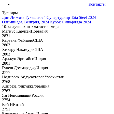
Контакты
Турниры
Дин Лижэнь-Гукеш 2024
Супертурнир Tata Steel 2024
Олимпиада, Венгрия, 2024
Кубок Синкфилда 2024
10-ка лучших шахматистов мира
Магнус Карлсен
Норвегия
2831
Каруана Фабиано
США
2803
Хикару Накамура
США
2802
Арджун Эригайси
Индия
2801
Гукеш Доммараджу
Индия
2777
Нодирбек Абдусатторов
Узбекистан
2768
Алиреза Фируджа
Франция
2763
Ян Непомнящий
Россия
2754
Вэй И
Китай
2751
Вишванатан Ананд
Индия