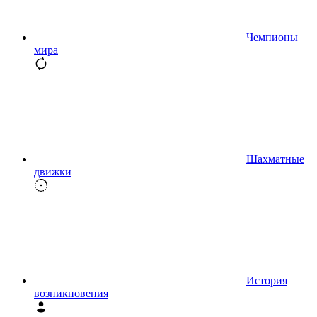
Чемпионы
мира
Шахматные
движки
История
возникновения