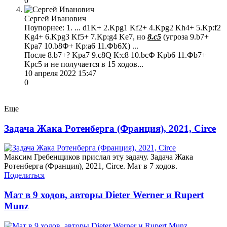
0
Сергей Иванович
Поупорнее: 1. ... d1K+ 2.Kpg1 Kf2+ 4.Kpg2 Kh4+ 5.Kp:f2
Kg4+ 6.Kpg3 Kf5+ 7.Kp:g4 Ke7, но
8.c5
(угроза 9.b7+
Kрa7 10.b8Ф+ Kр:a6 11.Фb6Х) ...
После 8.b7+? Kрa7 9.c8Q К:c8 10.bcФ Kрb6 11.Фb7+
Kрc5 и не получается в 15 ходов...
10 апреля 2022 15:47
0
Еще
Задача Жака Ротенберга (Франция), 2021, Circe
Максим Гребенщиков прислал эту задачу. Задача Жака
Ротенберга (Франция), 2021, Circe. Мат в 7 ходов.
Поделиться
Мат в 9 ходов, авторы Dieter Werner и Rupert
Munz