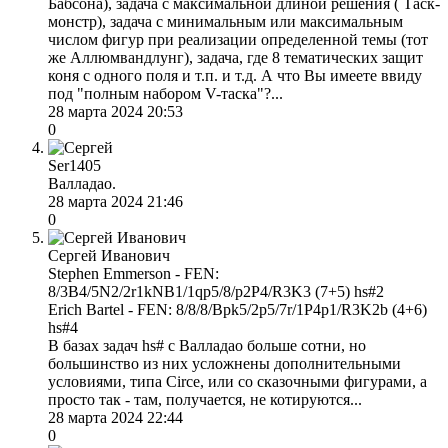
Бабсона), задача с максимальной длиной решения ( Таск-
монстр), задача с минимальным или максимальным
числом фигур при реализации определенной темы (тот
же Аллюмвандлунг), задача, где 8 тематических защит
коня с одного поля и т.п. и т.д. А что Вы имеете ввиду
под "полным набором V-таска"?...
28 марта 2024 20:53
0
Ser1405
Валладао.
28 марта 2024 21:46
0
Сергей Иванович
Stephen Emmerson - FEN:
8/3B4/5N2/2r1kNB1/1qp5/8/p2P4/R3K3 (7+5) hs#2
Erich Bartel - FEN: 8/8/8/Bpk5/2p5/7r/1P4p1/R3K2b (4+6)
hs#4
В базах задач hs# с Валладао больше сотни, но
большинство из них усложнены дополнительными
условиями, типа Circe, или со сказочными фигурами, а
просто так - там, получается, не котируются...
28 марта 2024 22:44
0