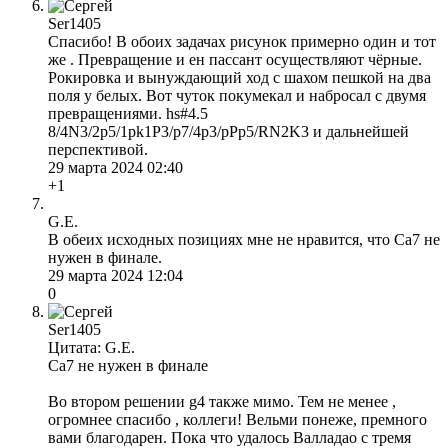
Ser1405
Спасибо! В обоих задачах рисунок примерно один и тот
же . Превращение и ен пассант осуществляют чёрные.
Рокировка и вынуждающий ход с шахом пешкой на два
поля у белых. Вот чуток покумекал и набросал с двумя
превращениями. hs#4.5
8/4N3/2p5/1pk1P3/p7/4p3/pPp5/RN2K3 и дальнейшей
перспективой.
29 марта 2024 02:40
+1
G.E.
В обеих исходных позициях мне не нравится, что Са7 не
нужен в финале.
29 марта 2024 12:04
0
Ser1405
Цитата: G.E.
Са7 не нужен в финале
Во втором решении g4 также мимо. Тем не менее ,
огромнее спасибо , коллеги! Вельми понеже, премного
вами благодарен. Пока что удалось Валладао с тремя