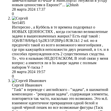
замечательные из ФШР и Минспорта? Неужели в угоду
новым ценностям в Европе?"...
28 марта 2024 17:37
0
Ser1405
Интересно , а Куббель в те времена подозревал о
НОВЫХ ЦЕННОСТЯХ , когда составлял великолепные
задачи в вышеозначенных жанрах? Есть ещё такой :
1Q6/B7/8/8/6p1/1p2R3/1P2BPp1/R3K1k1 2 sol. но я
предпочёл такой из всего возможного многообразия ,
где при кажущейся непохожести двух решений, в т.ч. и в
способах принуждения есть 2 существенных сходства.
То , что я называю НЕДОТАСКОМ, В этой связи у меня
вопрос: а имеются ли в hs жанре задачи с полным
набором V-таска ?
28 марта 2024 19:57
0
Сергей Иванович
"Тask" в переводе с английского - "задача", в шахматной
композиции - "рекордная задача", содержащая элементы,
повторяется так часто, насколько это возможно. Это м.б.
взаимное идентичное превращения одной белой и
одной чёрной пешек во все возможные фигуры (Таск