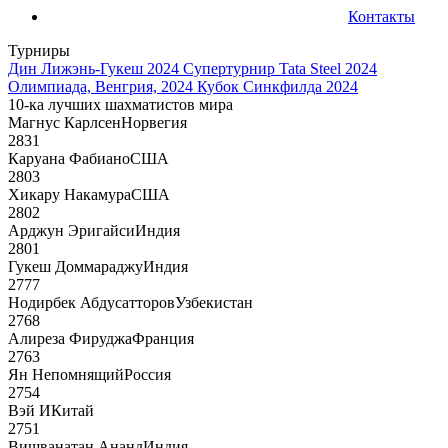
Контакты
Турниры
Дин Лижэнь-Гукеш 2024
Супертурнир Tata Steel 2024
Олимпиада, Венгрия, 2024
Кубок Синкфилда 2024
10-ка лучших шахматистов мира
Магнус Карлсен
Норвегия
2831
Каруана Фабиано
США
2803
Хикару Накамура
США
2802
Арджун Эригайси
Индия
2801
Гукеш Доммараджу
Индия
2777
Нодирбек Абдусатторов
Узбекистан
2768
Алиреза Фируджа
Франция
2763
Ян Непомнящий
Россия
2754
Вэй И
Китай
2751
Вишванатан Ананд
Индия