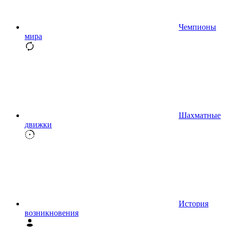
Чемпионы
мира
Шахматные
движки
История
возникновения