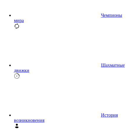
Чемпионы
мира
Шахматные
движки
История
возникновения