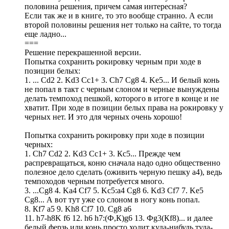
половина решения, причем самая интересная?
Если так же и в книге, то это вообще странно. А если
второй половины решения нет только на сайте, то тогда
еще ладно...
===
Решение перекрашенной версии.
Попытка сохранить рокировку черным при ходе в
позиции белых:
1. ... Сd2 2. Kd3 Cc1+ 3. Ch7 Cg8 4. Ke5... И белый конь
не попал в такт с черным слоном и черные вынуждены
делать темпоход пешкой, которого в итоге в конце и не
хватит. При ходе в позиции белых права на рокировку у
черных нет. И это для черных очень хорошо!
Попытка сохранить рокировку при ходе в позиции
черных:
1. Сh7 Сd2 2. Kd3 Cc1+ 3. Кс5... Прежде чем
распревращаться, коню сначала надо одно общественно
полезное дело сделать (оживить черную пешку а4), ведь
темпоходов черным потребуется много.
3. ...Cg8 4. Ka4 Cf7 5. Kc5:a4 Cg8 6. Kd3 Cf7 7. Ke5
Cg8... А вот тут уже со слоном в ногу конь попал.
8. Кf7 a5 9. Kh8 Cf7 10. Cg8 a6
11. h7-h8K f6 12. h6 h7:(Ф,К)g6 13. Фg3(Кf8)... и далее
белый ферзь или конь просто ходит куда-нибудь туда-