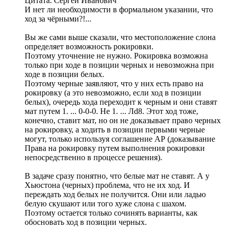
Цитата: Сергей Иванович
И нет ли необходимости в формальном указании, что
ход за чёрными?!...
Вы же сами выше сказали, что местоположение слона
определяет возможность рокировки.
Поэтому уточнение не нужно. Рокировка возможна
только при ходе в позиции черных и невозможна при
ходе в позиции белых.
Поэтому черные заявляют, что у них есть право на
рокировку (а это невозможно, если ход в позиции
белых), очередь хода переходит к черным и они ставят
мат путем 1. ... 0-0-0. Не 1. ... Лd8. Этот ход тоже,
конечно, ставит мат, но он не доказывает право черных
на рокировку, а ходить в позиции первыми черные
могут, только используя соглашение АР (доказывание
Права на рокировку путем выполнения рокировки
непосредственно в процессе решения).
В задаче сразу понятно, что белые мат не ставят. А у
Хьюстона (черных) проблема, что не их ход. И
переждать ход белых не получится. Они или ладью
белую скушают или того хуже слона с шахом.
Поэтому остается только сочинять варианты, как
обосновать ход в позиции черных.