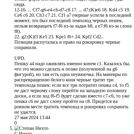
сюда.
12-16. ... Сf7-g6-e4-c6-d7-c8 17. ... d7:(K)e6 18. Kd4 c5 19.
Ce6 c6 20. Ch3 c7 21. Cf1 a7 (черные успели в последний
момент, это был последний темпоход черных пешек,
нельзя возвращать f7-f6 из-за ладьи h8, а е7:f6 из-за слона
f8).
22. g2:(K)f3 Ke5 23. Kpe1 f6+.24. Крf2 Cd2..
Позиция распуталась и право на рокировку черные
сохранили.
UPD.
Пешку а4 надо оживлять именно конем с1. Казалось бы,
что это можно сделать и позже (полученной на g6
фигурой), но там есть одна неувязочка. На маневры по
распревращению белого коня черные тратят три
темпохода пешек: если все три потратит пешка с4, то f5
не даст черному слону перейти на западную половину
доски, а если ход f6-f5 будет сделан вместо с7-с6, то уже
пешка с6 не даст слону пройти на с8. Придется на
ровном месте тратить темпоход и рокировку сохранить
не удастся.
27 мая 2024 13:44
0
С.Нихто