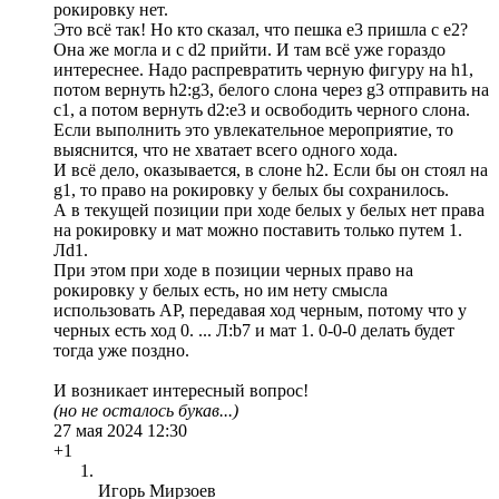
рокировку нет.
Это всё так! Но кто сказал, что пешка е3 пришла с е2?
Она же могла и с d2 прийти. И там всё уже гораздо
интереснее. Надо распревратить черную фигуру на h1,
потом вернуть h2:g3, белого слона через g3 отправить на
с1, а потом вернуть d2:e3 и освободить черного слона.
Если выполнить это увлекательное мероприятие, то
выяснится, что не хватает всего одного хода.
И всё дело, оказывается, в слоне h2. Если бы он стоял на
g1, то право на рокировку у белых бы сохранилось.
А в текущей позиции при ходе белых у белых нет права
на рокировку и мат можно поставить только путем 1.
Лd1.
При этом при ходе в позиции черных право на
рокировку у белых есть, но им нету смысла
использовать АР, передавая ход черным, потому что у
черных есть ход 0. ... Л:b7 и мат 1. 0-0-0 делать будет
тогда уже поздно.
И возникает интересный вопрос!
(но не осталось букав...)
27 мая 2024 12:30
+1
Игорь Мирзоев