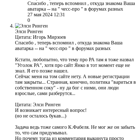
Спасибо , теперь вспомнил , откуда знакома Ваша
аватарка -- на " чесс-про " в форумах разных
27 мая 2024 12:31
0
Элси Ринген
Цитата: Игорь Мирзоев
Спасибо , теперь вспомнил , откуда знакома Ваша
аватарка -- на " чесс-про " в форумах разных
Кстати, любопытно, что тему про РА там я тоже назвал
"Уголок РА", хотя про сайт Янко в тот момент еще не
знал. Я его позже нашел.
Сейчас меня на том сайте нету. А новые регистрации
там закрыты... Странная, конечно, политика "вариться в
собственном соку" - ну да бог с ними, они люди
взрослые, сами разберутся...
Цитата: Элси Ринген
И возникает интересный вопрос!
(но не осталось букав...)
Задача ведь тоже самого К.Фабеля. Не мог же он забыть
то, что сам придумывал.
Но почему тогда из комментария выкинута просто