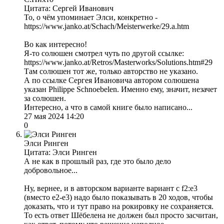
Цитата: Сергей Иванович
То, о чём упоминает Элси, конкретно -
https://www.janko.at/Schach/Meisterwerke/29.a.htm
Во как интересно!
Я-то солюшен смотрел чуть по другой ссылке:
https://www.janko.at/Retros/Masterworks/Solutions.htm#29
Там солюшен тот же, только авторство не указано.
А по ссылке Сергея Ивановича автором солюшена
указан Philippe Schnoebelen. Именно ему, значит, незачет
за солюшен.
Интересно, а что в самой книге было написано...
27 мая 2024 14:20
0
Элси Ринген
Цитата: Элси Ринген
А не как в прошлый раз, где это было дело
добровольное...
Ну, вернее, и в авторском варианте вариант с f2:e3
(вместо е2-е3) надо было показывать в 20 ходов, чтобы
доказать, что и тут право на рокировку не сохраняется.
То есть ответ Шёбелена не должен был просто засчитан,