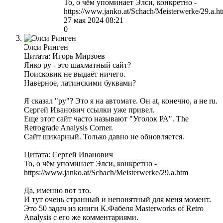
То, о чём упоминает Элси, конкретно -
https://www.janko.at/Schach/Meisterwerke/29.a.h
27 мая 2024 08:21
0
Элси Ринген
Цитата: Игорь Мирзоев
Янко ру - это шахматный сайт?
Поисковик не выдаёт ничего.
Наверное, латинскими буквами?
Я сказал "ру"? Это я на автомате. Он аt, конечно, а не ru.
Сергей Иванович ссылки уже привел.
Еще этот сайт часто называют "Уголок РА". The
Retrograde Analysis Corner.
Сайт шикарный. Только давно не обновляется.
Цитата: Сергей Иванович
То, о чём упоминает Элси, конкретно -
https://www.janko.at/Schach/Meisterwerke/29.a.htm
Да, именно вот это.
И тут очень странный и непонятный для меня момент.
Это 50 задач из книги К.Фабеля Masterworks of Retro
Analysis с его же комментариями.