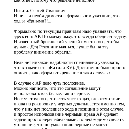
как ответ, потому что решение неполное.
Цитата: Сергей Иванович
И нет ли необходимости в формальном указании, что
ход за чёрными?!...
Формально по текущим правилам надо указывать, что
здесь есть АР. По моему имху, это всегда обедняет задачу.
И известный британский ученый вместо того, чтобы
дурью с Дед Реконинг маяться, лучше бы на эту
проблему внимание обратил.
Ведь нет никакой надобности специально указывать,
что в задаче есть pRa (или RV). Достаточно было просто
описать, как оформлять решение в таких случаях.
В случае с АР дело чуть посложнее.
Можно написать, что это соглашение могут
использовать как белые, так и черные.
Но с учетом того, что есть масса задач, где отсутствие
права на рокировку у черных доказывается именно тем,
что у них нет последнего хода в позиции в этом случае,
и простое использование черными права АР сделает
задачи просто нерешабельными, то необходимо сделать
уточнение, что по умолчанию черные не могут