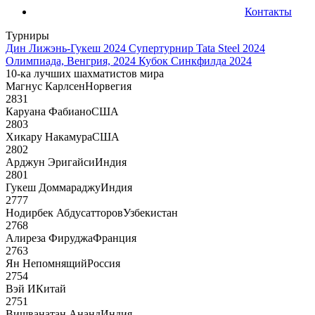
Контакты
Турниры
Дин Лижэнь-Гукеш 2024
Супертурнир Tata Steel 2024
Олимпиада, Венгрия, 2024
Кубок Синкфилда 2024
10-ка лучших шахматистов мира
Магнус Карлсен
Норвегия
2831
Каруана Фабиано
США
2803
Хикару Накамура
США
2802
Арджун Эригайси
Индия
2801
Гукеш Доммараджу
Индия
2777
Нодирбек Абдусатторов
Узбекистан
2768
Алиреза Фируджа
Франция
2763
Ян Непомнящий
Россия
2754
Вэй И
Китай
2751
Вишванатан Ананд
Индия