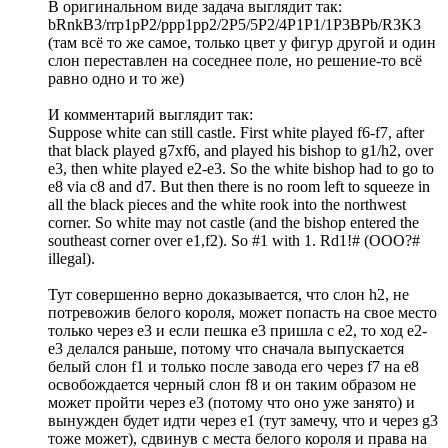
В оригинальном виде задача выглядит так:
bRnkB3/rrp1pP2/ppp1pp2/2P5/5P2/4P1P1/1P3BPb/R3K3
(там всё то же самое, только цвет у фигур другой и один
слон переставлен на соседнее поле, но решение-то всё
равно одно и то же)
И комментарий выглядит так:
Suppose white can still castle. First white played f6-f7, after
that black played g7xf6, and played his bishop to g1/h2, over
e3, then white played e2-e3. So the white bishop had to go to
e8 via c8 and d7. But then there is no room left to squeeze in
all the black pieces and the white rook into the northwest
corner. So white may not castle (and the bishop entered the
southeast corner over e1,f2). So #1 with 1. Rd1!# (OOO?#
illegal).
Тут совершенно верно доказывается, что слон h2, не
потревожив белого короля, может попасть на свое место
только через е3 и если пешка е3 пришла с е2, то ход е2-
е3 делался раньше, потому что сначала выпускается
белый слон f1 и только после завода его через f7 на е8
освобождается черный слон f8 и он таким образом не
может пройти через е3 (потому что оно уже занято) и
вынужден будет идти через е1 (тут замечу, что и через g3
тоже может), сдвинув с места белого короля и права на