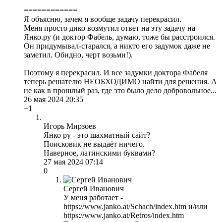
============
Я объясню, зачем я вообще задачу перекрасил.
Меня просто дико возмутил ответ на эту задачу на
Янко.ру (и доктор Фабель, думаю, тоже бы расстроился.
Он придумывал-старался, а никто его задумок даже не
заметил. Обидно, черт возьми!).
Поэтому я перекрасил. И все задумки доктора Фабеля
теперь решателю НЕОБХОДИМО найти для решения. А
не как в прошлый раз, где это было дело добровольное...
26 мая 2024 20:35
+1
Игорь Мирзоев
Янко ру - это шахматный сайт?
Поисковик не выдаёт ничего.
Наверное, латинскими буквами?
27 мая 2024 07:14
0
Сергей Иванович
У меня работает -
https://www.janko.at/Schach/index.htm и/или
https://www.janko.at/Retros/index.htm