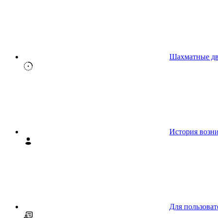
Шахматные д
История возн
Для пользоват