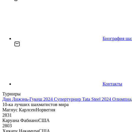
Биография ша
Контакты
Турниры
Дин Лижэнь-Гукеш 2024
Супертурнир Tata Steel 2024
Олимпиад
10-ка лучших шахматистов мира
Магнус Карлсен
Норвегия
2831
Каруана Фабиано
США
2803
Хикару Накамура
США