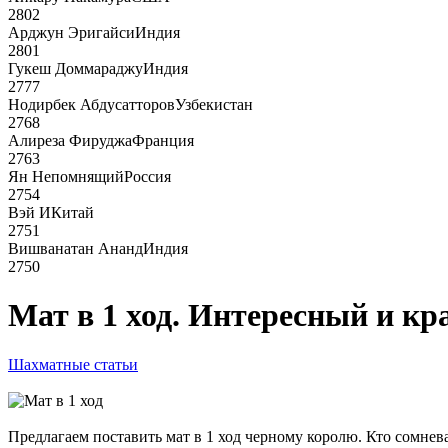
2802
Арджун Эригайси
Индия
2801
Гукеш Доммараджу
Индия
2777
Нодирбек Абдусатторов
Узбекистан
2768
Алиреза Фируджа
Франция
2763
Ян Непомнящий
Россия
2754
Вэй И
Китай
2751
Вишванатан Ананд
Индия
2750
Мат в 1 ход. Интересный и к
Шахматные статьи
Предлагаем поставить мат в 1 ход черному королю. Кто сомнев