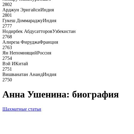
2802
Арджун Эригайси
Индия
2801
Гукеш Доммараджу
Индия
2777
Нодирбек Абдусатторов
Узбекистан
2768
Алиреза Фируджа
Франция
2763
Ян Непомнящий
Россия
2754
Вэй И
Китай
2751
Вишванатан Ананд
Индия
2750
Анна Ушенина: биография
Шахматные статьи