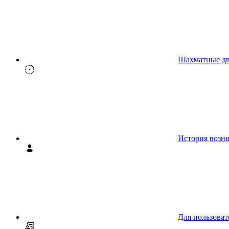
Шахматные д
История возн
Для пользоват