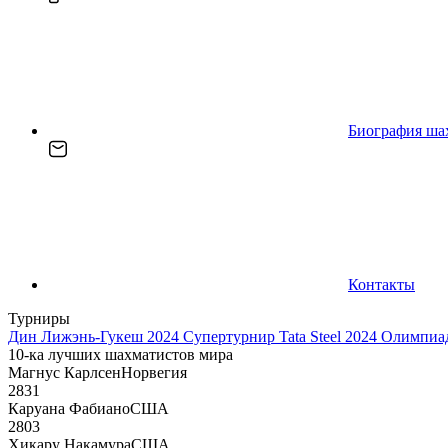
Биография ша
Контакты
Турниры
Дин Лижэнь-Гукеш 2024
Супертурнир Tata Steel 2024
Олимпиад
10-ка лучших шахматистов мира
Магнус Карлсен
Норвегия
2831
Каруана Фабиано
США
2803
Хикару Накамура
США