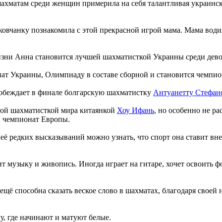
шахматам среди женщин примерила на себя талантливая украинс
вчанку познакомила с этой прекрасной игрой мама. Мама водил
 жизни Анна становится лучшей шахматисткой Украины среди девоч
ат Украины, Олимпиаду в составе сборной и становится чемпи
побеждает в финале болгарскую шахматистку
Антуанетту Стефан
нной шахматисткой мира китаянкой
Хоу Ифань
, но особенно не ра
 чемпионат Европы.
её редких высказываний можно узнать, что спорт она ставит вне
 музыку и живопись. Иногда играет на гитаре, хочет освоить фо
ещё способна сказать веское слово в шахматах, благодаря свое
у, где начинают и матуют белые.