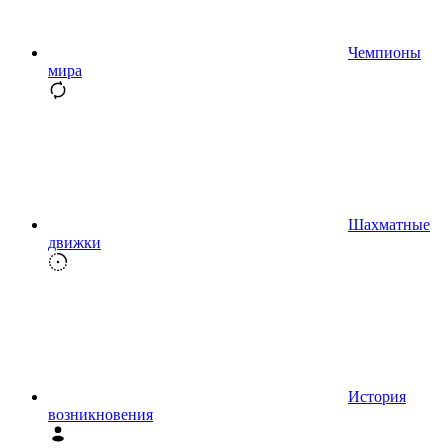
Чемпионы
мира
Шахматные
движки
История
возникновения