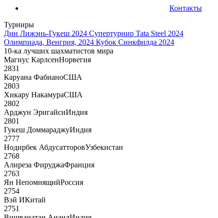
Контакты
Турниры
Дин Лижэнь-Гукеш 2024
Супертурнир Tata Steel 2024
Олимпиада, Венгрия, 2024
Кубок Синкфилда 2024
10-ка лучших шахматистов мира
Магнус Карлсен
Норвегия
2831
Каруана Фабиано
США
2803
Хикару Накамура
США
2802
Арджун Эригайси
Индия
2801
Гукеш Доммараджу
Индия
2777
Нодирбек Абдусатторов
Узбекистан
2768
Алиреза Фируджа
Франция
2763
Ян Непомнящий
Россия
2754
Вэй И
Китай
2751
Вишванатан Ананд
Индия