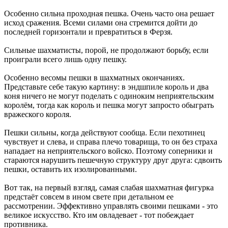
Особенно сильна проходная пешка. Очень часто она решает
исход сражения. Всеми силами она стремится дойти до
последней горизонтали и превратиться в Ферзя.
Сильные шахматисты, порой, не продолжают борьбу, если
проиграли всего лишь одну пешку.
Особенно весомы пешки в шахматных окончаниях.
Представьте себе такую картину: в эндшпиле король и два
коня ничего не могут поделать с одиноким неприятельским
королём, тогда как король и пешка могут запросто обыграть
вражеского короля.
Пешки сильны, когда действуют сообща. Если пехотинец
чувствует и слева, и справа плечо товарища, то он без страха
нападает на неприятельского войско. Поэтому соперники и
стараются нарушить пешечную структуру друг друга: сдвоить
пешки, оставить их изолированными.
Вот так, на первый взгляд, самая слабая шахматная фигурка
предстаёт совсем в ином свете при детальном ее
рассмотрении. Эффективно управлять своими пешками - это
великое искусство. Кто им овладевает - тот побеждает
противника.