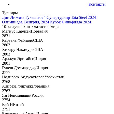
Контакты
Турниры
Дин Лижэнь-Гукеш 2024
Супертурнир Tata Steel 2024
Олимпиада, Венгрия, 2024
Кубок Синкфилда 2024
10-ка лучших шахматистов мира
Магнус Карлсен
Норвегия
2831
Каруана Фабиано
США
2803
Хикару Накамура
США
2802
Арджун Эригайси
Индия
2801
Гукеш Доммараджу
Индия
2777
Нодирбек Абдусатторов
Узбекистан
2768
Алиреза Фируджа
Франция
2763
Ян Непомнящий
Россия
2754
Вэй И
Китай
2751
Вишванатан Ананд
Индия