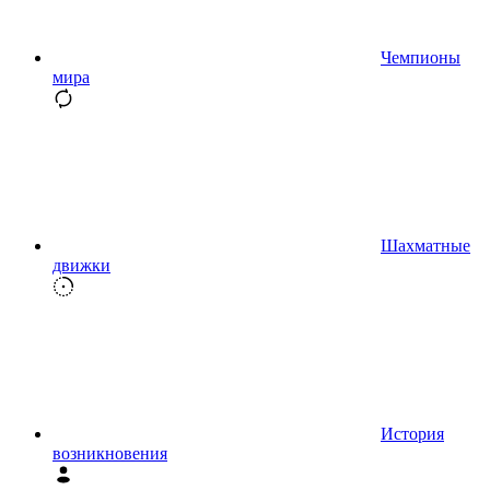
Чемпионы
мира
Шахматные
движки
История
возникновения