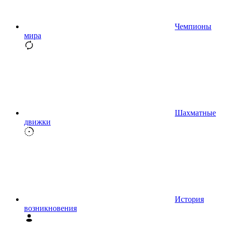
Чемпионы
мира
Шахматные
движки
История
возникновения