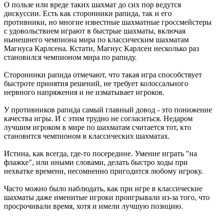
О пользе или вреде таких шахмат до сих пор ведутся
дискуссии. Есть как сторонники рапида, так и его
противники, но многие известные шахматные гроссмейстеры
с удовольствием играют в быстрые шахматы, включая
нынешнего чемпиона мира по классическим шахматам
Магнуса Карлсена. Кстати, Магнус Карлсен несколько раз
становился чемпионом мира по рапиду.
Сторонники рапида отмечают, что такая игра способствует
быстроте принятия решений, не требует колоссального
нервного напряжения и не изматывает игроков.
У противников рапида самый главный довод - это понижение
качества игры. И с этим трудно не согласиться. Недаром
лучшим игроком в мире по шахматам считается тот, кто
становится чемпионом в классических шахматах.
Истина, как всегда, где-то посередине. Умение играть "на
флажке", или иными словами, делать быстро ходы при
нехватке времени, несомненно пригодится любому игроку.
Часто можно было наблюдать, как при игре в классические
шахматы даже именитые игроки проигрывали из-за того, что
просрочивали время, хотя и имели лучшую позицию.