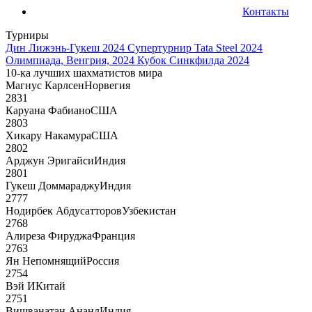
Контакты
Турниры
Дин Лижэнь-Гукеш 2024
Супертурнир Tata Steel 2024
Олимпиада, Венгрия, 2024
Кубок Синкфилда 2024
10-ка лучших шахматистов мира
Магнус Карлсен
Норвегия
2831
Каруана Фабиано
США
2803
Хикару Накамура
США
2802
Арджун Эригайси
Индия
2801
Гукеш Доммараджу
Индия
2777
Нодирбек Абдусатторов
Узбекистан
2768
Алиреза Фируджа
Франция
2763
Ян Непомнящий
Россия
2754
Вэй И
Китай
2751
Вишванатан Ананд
Индия