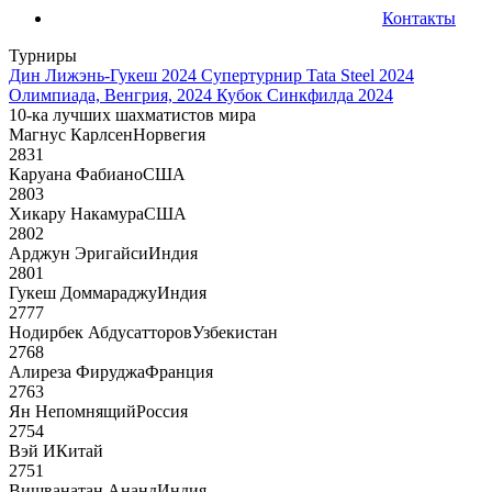
Контакты
Турниры
Дин Лижэнь-Гукеш 2024
Супертурнир Tata Steel 2024
Олимпиада, Венгрия, 2024
Кубок Синкфилда 2024
10-ка лучших шахматистов мира
Магнус Карлсен
Норвегия
2831
Каруана Фабиано
США
2803
Хикару Накамура
США
2802
Арджун Эригайси
Индия
2801
Гукеш Доммараджу
Индия
2777
Нодирбек Абдусатторов
Узбекистан
2768
Алиреза Фируджа
Франция
2763
Ян Непомнящий
Россия
2754
Вэй И
Китай
2751
Вишванатан Ананд
Индия