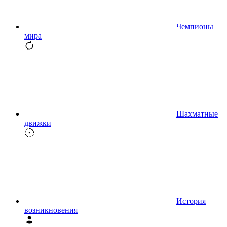
Чемпионы
мира
Шахматные
движки
История
возникновения