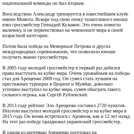
национальной команды он был вторым.
Впоследствии Александр тренируется в известнейшем клубе
имени Момота. Вскоре под свою опеку талантливого юношу
взял гроссмейстер Геннадий Кузьмин. Это очень помогло
мальчику, и он первенствовал на чемпионате мира в своей
возрастной категории.
Потом была победа на Мемориале Петрова и других
международных соревнованиях, что позволило юноше
получить звание гроссмейстера.
В 2005 году молодой гроссмейстер в первый раз добился
права выступать на кубке мира. Очень урожайным на победы
стал для Арещенко 2009 год. Он сумел стать лучшим на
престижных турнирах в Цюрихе и Мумбае, довольно
успешно выступил на кубке мира, сумев обыграть такого
сильного игрока, как Сергей Рублевский.
В 2013 году рейтинг Эло Арещенко составил 2720 пунктов.
Неплохо выступил молодой гроссмейстер и на кубке мира в
2015 году. Он вновь встретился с Арояном, как и 12 лет назад.
На этот раз победу праздновал украинский гроссмейстер.
В одном из интервью Арещенко посетовал на