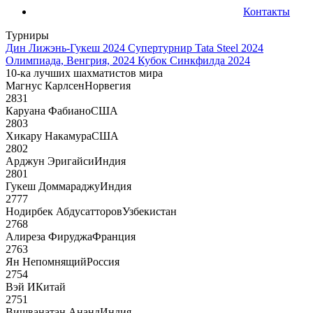
Контакты
Турниры
Дин Лижэнь-Гукеш 2024
Супертурнир Tata Steel 2024
Олимпиада, Венгрия, 2024
Кубок Синкфилда 2024
10-ка лучших шахматистов мира
Магнус Карлсен
Норвегия
2831
Каруана Фабиано
США
2803
Хикару Накамура
США
2802
Арджун Эригайси
Индия
2801
Гукеш Доммараджу
Индия
2777
Нодирбек Абдусатторов
Узбекистан
2768
Алиреза Фируджа
Франция
2763
Ян Непомнящий
Россия
2754
Вэй И
Китай
2751
Вишванатан Ананд
Индия