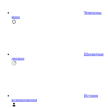
Чемпионы
мира
Шахматные
движки
История
возникновения