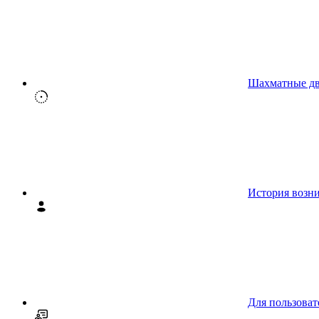
Шахматные д
История возн
Для пользоват