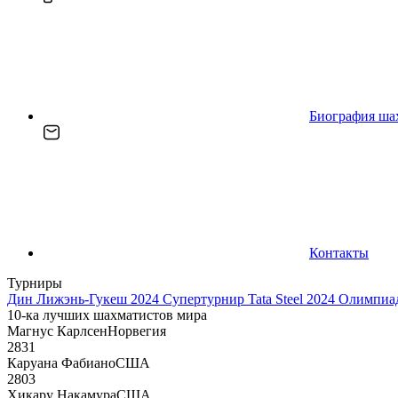
Биография ша
Контакты
Турниры
Дин Лижэнь-Гукеш 2024
Супертурнир Tata Steel 2024
Олимпиад
10-ка лучших шахматистов мира
Магнус Карлсен
Норвегия
2831
Каруана Фабиано
США
2803
Хикару Накамура
США