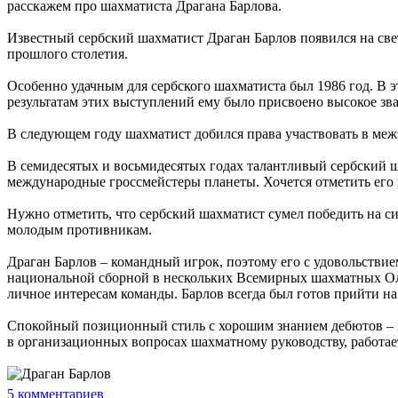
расскажем про шахматиста Драгана Барлова.
Известный сербский шахматист Драган Барлов появился на свет
прошлого столетия.
Особенно удачным для сербского шахматиста был 1986 год. В 
результатам этих выступлений ему было присвоено высокое зв
В следующем году шахматист добился права участвовать в межз
В семидесятых и восьмидесятых годах талантливый сербский 
международные гроссмейстеры планеты. Хочется отметить его п
Нужно отметить, что сербский шахматист сумел победить на си
молодым противникам.
Драган Барлов – командный игрок, поэтому его с удовольстви
национальной сборной в нескольких Всемирных шахматных Ол
личное интересам команды. Барлов всегда был готов прийти на
Спокойный позиционный стиль с хорошим знанием дебютов – во
в организационных вопросах шахматному руководству, работае
5
комментариев