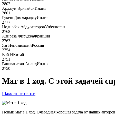
2802
Арджун Эригайси
Индия
2801
Гукеш Доммараджу
Индия
2777
Нодирбек Абдусатторов
Узбекистан
2768
Алиреза Фируджа
Франция
2763
Ян Непомнящий
Россия
2754
Вэй И
Китай
2751
Вишванатан Ананд
Индия
2750
Мат в 1 ход. С этой задачей 
Шахматные статьи
Новый мат в 1 ход. Очередная хорошая задача от наших авторов