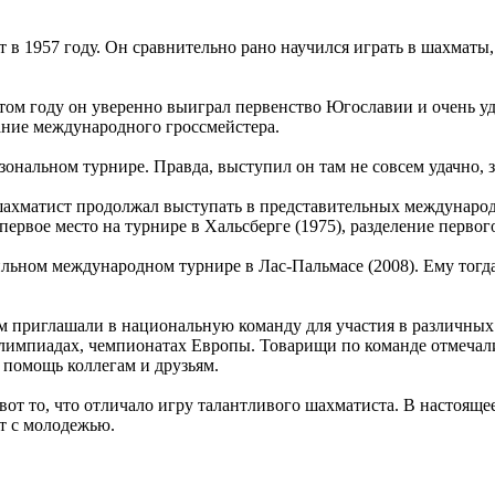
 в 1957 году. Он сравнительно рано научился играть в шахматы,
этом году он уверенно выиграл первенство Югославии и очень 
ание международного гроссмейстера.
ональном турнире. Правда, выступил он там не совсем удачно, з
шахматист продолжал выступать в представительных международ
ервое место на турнире в Хальсберге (1975), разделение первого
льном международном турнире в Лас-Пальмасе (2008). Ему тогда 
ем приглашали в национальную команду для участия в различны
импиадах, чемпионатах Европы. Товарищи по команде отмечали
 помощь коллегам и друзьям.
т то, что отличало игру талантливого шахматиста. В настоящее
т с молодежью.