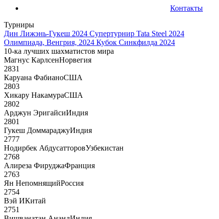
Контакты
Турниры
Дин Лижэнь-Гукеш 2024
Супертурнир Tata Steel 2024
Олимпиада, Венгрия, 2024
Кубок Синкфилда 2024
10-ка лучших шахматистов мира
Магнус Карлсен
Норвегия
2831
Каруана Фабиано
США
2803
Хикару Накамура
США
2802
Арджун Эригайси
Индия
2801
Гукеш Доммараджу
Индия
2777
Нодирбек Абдусатторов
Узбекистан
2768
Алиреза Фируджа
Франция
2763
Ян Непомнящий
Россия
2754
Вэй И
Китай
2751
Вишванатан Ананд
Индия