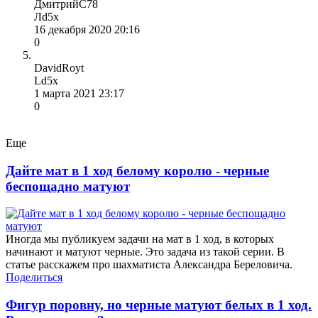
ДмитрийС78
Лd5x
16 декабря 2020 20:16
0
DavidRoyt
Ld5x
1 марта 2021 23:17
0
Еще
Дайте мат в 1 ход белому королю - черные
беспощадно матуют
Иногда мы публикуем задачи на мат в 1 ход, в которых
начинают и матуют черные. Это задача из такой серии. В
статье расскажем про шахматиста Александра Береловича.
Поделиться
Фигур поровну, но черные матуют белых в 1 ход.