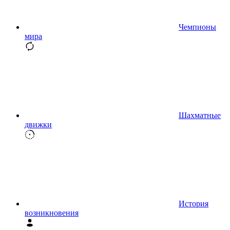
Чемпионы
мира
Шахматные
движки
История
возникновения