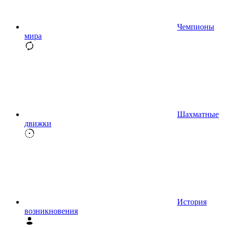
Чемпионы
мира
Шахматные
движки
История
возникновения