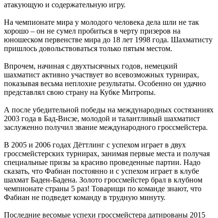
атакующую и содержательную игру.
На чемпионате мира у молодого человека дела шли не так
хорошо – он не сумел пробиться в черту призеров на
юношеском первенстве мира до 18 лет 1998 года. Шахматисту
пришлось довольствоваться только пятым местом.
Впрочем, начиная с двухтысячных годов, немецкий
шахматист активно участвует во всевозможных турнирах,
показывая весьма неплохие результаты. Особенно он удачно
представлял свою страну на Кубке Митропы.
А после убедительной победы на международных состязаниях
2003 года в Бад-Висзе, молодой и талантливый шахматист
заслуженно получил звание международного гроссмейстера.
В 2005 и 2006 годах Дёттлинг с успехом играет в двух
гроссмейстерских турнирах, занимая первые места и получая
специальные призы за красиво проведенные партии. Надо
сказать, что Фабиан постоянно и с успехом играет в клубе
шахмат Баден-Бадена. Золото гроссмейстер брал в клубном
чемпионате страны 5 раз! Товарищи по команде знают, что
Фабиан не подведет команду в трудную минуту.
Последние весомые успехи гроссмейстера датированы 2015