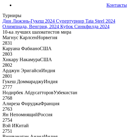
Контакты
Турниры
Дин Лижэнь-Гукеш 2024
Супертурнир Tata Steel 2024
Олимпиада, Венгрия, 2024
Кубок Синкфилда 2024
10-ка лучших шахматистов мира
Магнус Карлсен
Норвегия
2831
Каруана Фабиано
США
2803
Хикару Накамура
США
2802
Арджун Эригайси
Индия
2801
Гукеш Доммараджу
Индия
2777
Нодирбек Абдусатторов
Узбекистан
2768
Алиреза Фируджа
Франция
2763
Ян Непомнящий
Россия
2754
Вэй И
Китай
2751
Вишванатан Ананд
Индия