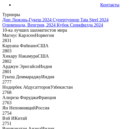
Контакты
Турниры
Дин Лижэнь-Гукеш 2024
Супертурнир Tata Steel 2024
Олимпиада, Венгрия, 2024
Кубок Синкфилда 2024
10-ка лучших шахматистов мира
Магнус Карлсен
Норвегия
2831
Каруана Фабиано
США
2803
Хикару Накамура
США
2802
Арджун Эригайси
Индия
2801
Гукеш Доммараджу
Индия
2777
Нодирбек Абдусатторов
Узбекистан
2768
Алиреза Фируджа
Франция
2763
Ян Непомнящий
Россия
2754
Вэй И
Китай
2751
Вишванатан Ананд
Индия