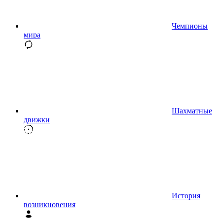
Чемпионы
мира
Шахматные
движки
История
возникновения