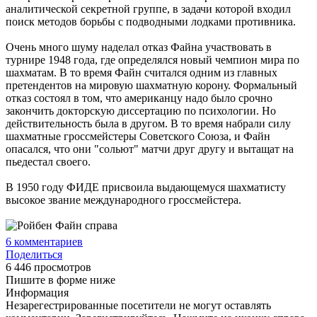
аналитической секретной группе, в задачи которой входил
поиск методов борьбы с подводными лодками противника.
Очень много шуму наделал отказ Файна участвовать в
турнире 1948 года, где определялся новый чемпион мира по
шахматам. В то время Файн считался одним из главных
претендентов на мировую шахматную корону. Формальный
отказ состоял в том, что американцу надо было срочно
закончить докторскую диссертацию по психологии. Но
действительность была в другом. В то время набрали силу
шахматные гроссмейстеры Советского Союза, и Файн
опасался, что они "сольют" матчи друг другу и вытащат на
пьедестал своего.
В 1950 году ФИДЕ присвоила выдающемуся шахматисту
высокое звание международного гроссмейстера.
6
комментариев
Поделиться
6 446 просмотров
Пишите в форме ниже
Информация
Незарегестрированные посетители не могут оставлять