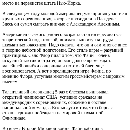
место на первенстве штата Нью-Йорка.
В следующем году молодой американец уже принял участие в
крупных соревнованиях, которые проходили в Пасадене.
Здесь он сумел сыграть вничью с Александром Алехиным.
Американец с самого раннего возраста стал интересоваться
теоретической подготовкой, внимательно изучая труды
шахматных классиков. Надо сказать, что он и сам многое внес
в теорию дебютной подготовки. Его стиль игры – разумный
практицизм. Сало Флор пиал о том, что Файн – очень
искусный тактик и стратег, он мог долгое время ждать
малейшей ошибки соперника и потом ей блестяще
воспользоваться. А вот в зрелищности игра Файна, по
мнению Флора, уступала многим гроссмейстерам с мировым
именем.
Талантливый американец 5 раз с блеском выигрывал
открытый чемпионат США, успешно сражался на
международных соревнованиях, особенно в составе
национальной команды. Его заслуга в том, что сборная
страны трижды побеждала на мировой шахматной
Олимпиаде.
Во время Второй Мировой войны Файн работал в