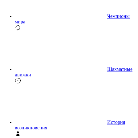
Чемпионы
мира
Шахматные
движки
История
возникновения