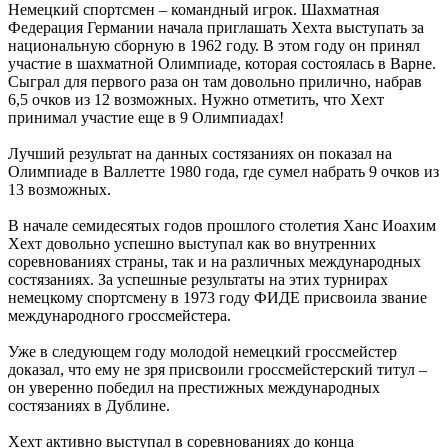
Немецкий спортсмен – командный игрок. Шахматная
Федерация Германии начала приглашать Хехта выступать за
национальную сборную в 1962 году. В этом году он принял
участие в шахматной Олимпиаде, которая состоялась в Варне.
Сыграл для первого раза он там довольно прилично, набрав
6,5 очков из 12 возможных. Нужно отметить, что Хехт
принимал участие еще в 9 Олимпиадах!
Лучший результат на данных состязаниях он показал на
Олимпиаде в Валлетте 1980 года, где сумел набрать 9 очков из
13 возможных.
В начале семидесятых годов прошлого столетия Ханс Иоахим
Хехт довольно успешно выступал как во внутренних
соревнованиях страны, так и на различных международных
состязаниях. За успешные результаты на этих турнирах
немецкому спортсмену в 1973 году ФИДЕ присвоила звание
международного гроссмейстера.
Уже в следующем году молодой немецкий гроссмейстер
доказал, что ему не зря присвоили гроссмейстерский титул –
он уверенно победил на престижных международных
состязаниях в Дублине.
Хехт активно выступал в соревнованиях до конца