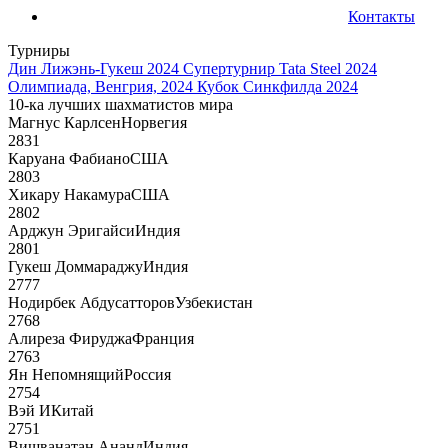
Контакты
Турниры
Дин Лижэнь-Гукеш 2024
Супертурнир Tata Steel 2024
Олимпиада, Венгрия, 2024
Кубок Синкфилда 2024
10-ка лучших шахматистов мира
Магнус Карлсен
Норвегия
2831
Каруана Фабиано
США
2803
Хикару Накамура
США
2802
Арджун Эригайси
Индия
2801
Гукеш Доммараджу
Индия
2777
Нодирбек Абдусатторов
Узбекистан
2768
Алиреза Фируджа
Франция
2763
Ян Непомнящий
Россия
2754
Вэй И
Китай
2751
Вишванатан Ананд
Индия