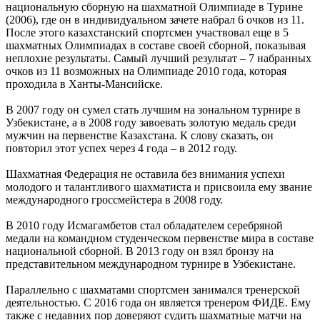
национальную сборную на шахматной Олимпиаде в Турине
(2006), где он в индивидуальном зачете набрал 6 очков из 11.
После этого казахстанский спортсмен участвовал еще в 5
шахматных Олимпиадах в составе своей сборной, показывая
неплохие результаты. Самый лучший результат – 7 набранных
очков из 11 возможных на Олимпиаде 2010 года, которая
проходила в Ханты-Мансийске.
В 2007 году он сумел стать лучшим на зональном турнире в
Узбекистане, а в 2008 году завоевать золотую медаль среди
мужчин на первенстве Казахстана. К слову сказать, он
повторил этот успех через 4 года – в 2012 году.
Шахматная Федерация не оставила без внимания успехи
молодого и талантливого шахматиста и присвоила ему звание
международного гроссмейстера в 2008 году.
В 2010 году Исмагамбетов стал обладателем серебряной
медали на командном студенческом первенстве мира в составе
национальной сборной. В 2013 году он взял бронзу на
представительном международном турнире в Узбекистане.
Параллельно с шахматами спортсмен занимался тренерской
деятельностью. С 2016 года он является тренером ФИДЕ. Ему
также с недавних пор доверяют судить шахматные матчи на