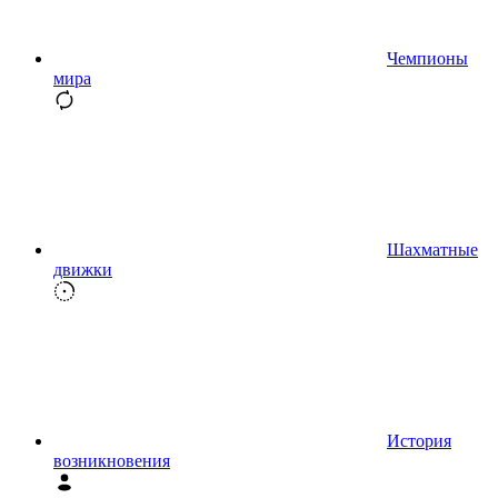
Чемпионы
мира
Шахматные
движки
История
возникновения