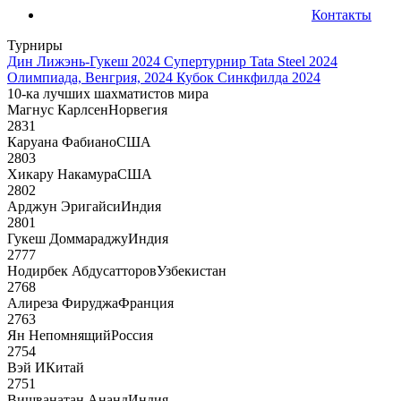
Контакты
Турниры
Дин Лижэнь-Гукеш 2024
Супертурнир Tata Steel 2024
Олимпиада, Венгрия, 2024
Кубок Синкфилда 2024
10-ка лучших шахматистов мира
Магнус Карлсен
Норвегия
2831
Каруана Фабиано
США
2803
Хикару Накамура
США
2802
Арджун Эригайси
Индия
2801
Гукеш Доммараджу
Индия
2777
Нодирбек Абдусатторов
Узбекистан
2768
Алиреза Фируджа
Франция
2763
Ян Непомнящий
Россия
2754
Вэй И
Китай
2751
Вишванатан Ананд
Индия