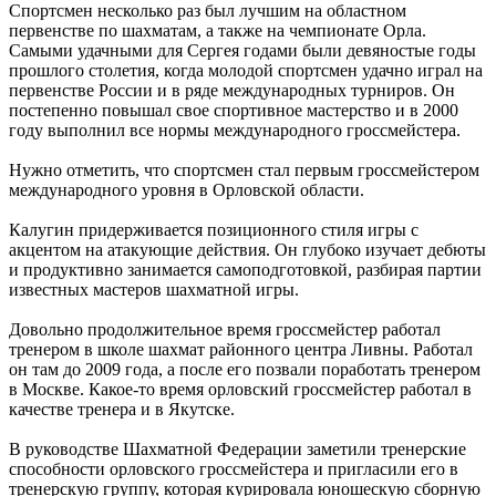
Спортсмен несколько раз был лучшим на областном
первенстве по шахматам, а также на чемпионате Орла.
Самыми удачными для Сергея годами были девяностые годы
прошлого столетия, когда молодой спортсмен удачно играл на
первенстве России и в ряде международных турниров. Он
постепенно повышал свое спортивное мастерство и в 2000
году выполнил все нормы международного гроссмейстера.
Нужно отметить, что спортсмен стал первым гроссмейстером
международного уровня в Орловской области.
Калугин придерживается позиционного стиля игры с
акцентом на атакующие действия. Он глубоко изучает дебюты
и продуктивно занимается самоподготовкой, разбирая партии
известных мастеров шахматной игры.
Довольно продолжительное время гроссмейстер работал
тренером в школе шахмат районного центра Ливны. Работал
он там до 2009 года, а после его позвали поработать тренером
в Москве. Какое-то время орловский гроссмейстер работал в
качестве тренера и в Якутске.
В руководстве Шахматной Федерации заметили тренерские
способности орловского гроссмейстера и пригласили его в
тренерскую группу, которая курировала юношескую сборную