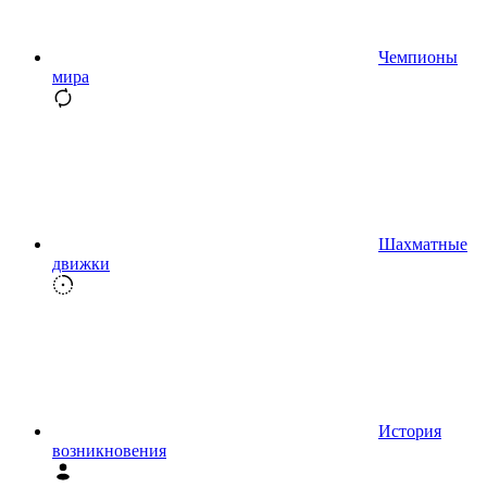
Чемпионы
мира
Шахматные
движки
История
возникновения