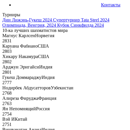
Контакты
Турниры
Дин Лижэнь-Гукеш 2024
Супертурнир Tata Steel 2024
Олимпиада, Венгрия, 2024
Кубок Синкфилда 2024
10-ка лучших шахматистов мира
Магнус Карлсен
Норвегия
2831
Каруана Фабиано
США
2803
Хикару Накамура
США
2802
Арджун Эригайси
Индия
2801
Гукеш Доммараджу
Индия
2777
Нодирбек Абдусатторов
Узбекистан
2768
Алиреза Фируджа
Франция
2763
Ян Непомнящий
Россия
2754
Вэй И
Китай
2751
Вишванатан Ананд
Индия