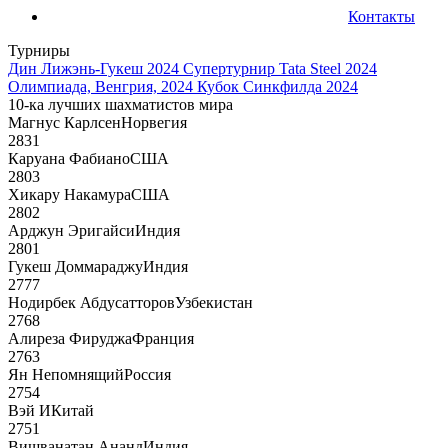
Контакты
Турниры
Дин Лижэнь-Гукеш 2024
Супертурнир Tata Steel 2024
Олимпиада, Венгрия, 2024
Кубок Синкфилда 2024
10-ка лучших шахматистов мира
Магнус Карлсен
Норвегия
2831
Каруана Фабиано
США
2803
Хикару Накамура
США
2802
Арджун Эригайси
Индия
2801
Гукеш Доммараджу
Индия
2777
Нодирбек Абдусатторов
Узбекистан
2768
Алиреза Фируджа
Франция
2763
Ян Непомнящий
Россия
2754
Вэй И
Китай
2751
Вишванатан Ананд
Индия