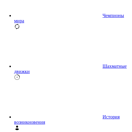
Чемпионы
мира
Шахматные
движки
История
возникновения