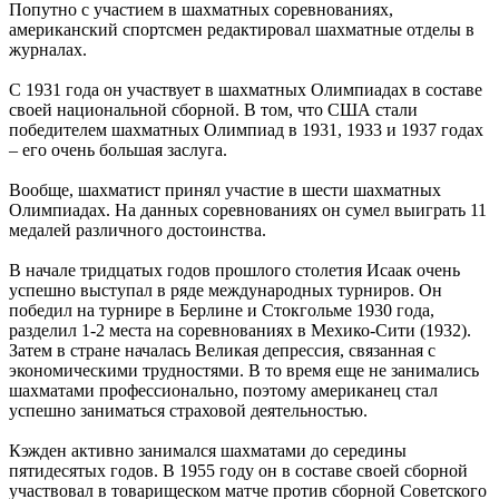
Попутно с участием в шахматных соревнованиях,
американский спортсмен редактировал шахматные отделы в
журналах.
С 1931 года он участвует в шахматных Олимпиадах в составе
своей национальной сборной. В том, что США стали
победителем шахматных Олимпиад в 1931, 1933 и 1937 годах
– его очень большая заслуга.
Вообще, шахматист принял участие в шести шахматных
Олимпиадах. На данных соревнованиях он сумел выиграть 11
медалей различного достоинства.
В начале тридцатых годов прошлого столетия Исаак очень
успешно выступал в ряде международных турниров. Он
победил на турнире в Берлине и Стокгольме 1930 года,
разделил 1-2 места на соревнованиях в Мехико-Сити (1932).
Затем в стране началась Великая депрессия, связанная с
экономическими трудностями. В то время еще не занимались
шахматами профессионально, поэтому американец стал
успешно заниматься страховой деятельностью.
Кэжден активно занимался шахматами до середины
пятидесятых годов. В 1955 году он в составе своей сборной
участвовал в товарищеском матче против сборной Советского