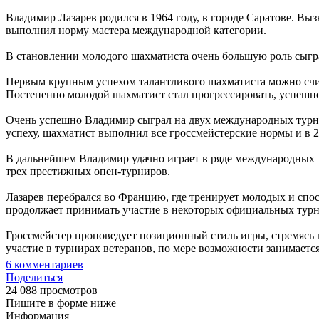
Владимир Лазарев родился в 1964 году, в городе Саратове. Вызы
выполнил норму мастера международной категории.
В становлении молодого шахматиста очень большую роль сыгра
Первым крупным успехом талантливого шахматиста можно счит
Постепенно молодой шахматист стал прогрессировать, успешн
Очень успешно Владимир сыграл на двух международных турнир
успеху, шахматист выполнил все гроссмейстерские нормы и в 
В дальнейшем Владимир удачно играет в ряде международных т
трех престижных опен-турниров.
Лазарев перебрался во Францию, где тренирует молодых и спос
продолжает принимать участие в некоторых официальных турн
Гроссмейстер проповедует позиционный стиль игры, стремясь 
участие в турнирах ветеранов, по мере возможности занимаетс
6
комментариев
Поделиться
24 088 просмотров
Пишите в форме ниже
Информация