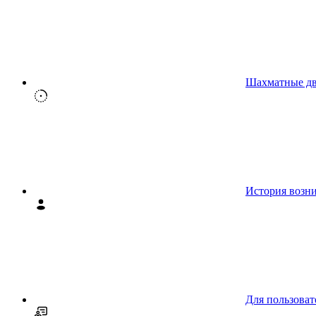
Шахматные д
История возн
Для пользоват