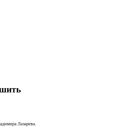
ешить
ладимира Лазарева.