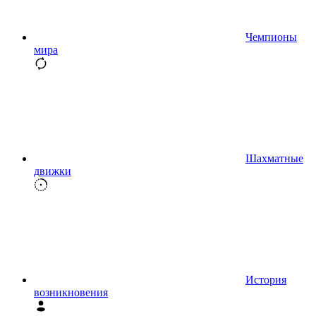
Чемпионы
мира
Шахматные
движки
История
возникновения