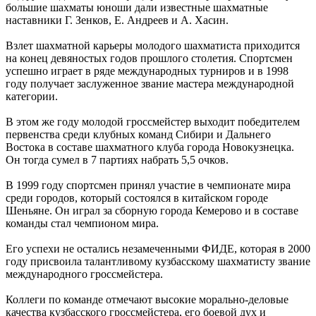
большие шахматы юноши дали известные шахматные
наставники Г. Зенков, Е. Андреев и А. Хасин.
Взлет шахматной карьеры молодого шахматиста приходится
на конец девяностых годов прошлого столетия. Спортсмен
успешно играет в ряде международных турниров и в 1998
году получает заслуженное звание мастера международной
категории.
В этом же году молодой гроссмейстер выходит победителем
первенства среди клубных команд Сибири и Дальнего
Востока в составе шахматного клуба города Новокузнецка.
Он тогда сумел в 7 партиях набрать 5,5 очков.
В 1999 году спортсмен принял участие в чемпионате мира
среди городов, который состоялся в китайском городе
Шеньяне. Он играл за сборную города Кемерово и в составе
команды стал чемпионом мира.
Его успехи не остались незамеченными ФИДЕ, которая в 2000
году присвоила талантливому кузбасскому шахматисту звание
международного гроссмейстера.
Коллеги по команде отмечают высокие морально-деловые
качества кузбасского гроссмейстера, его боевой дух и