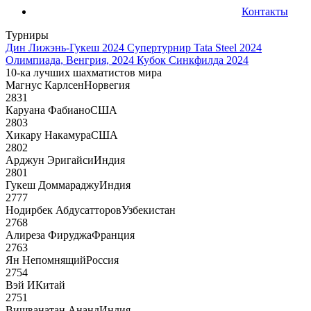
Контакты
Турниры
Дин Лижэнь-Гукеш 2024
Супертурнир Tata Steel 2024
Олимпиада, Венгрия, 2024
Кубок Синкфилда 2024
10-ка лучших шахматистов мира
Магнус Карлсен
Норвегия
2831
Каруана Фабиано
США
2803
Хикару Накамура
США
2802
Арджун Эригайси
Индия
2801
Гукеш Доммараджу
Индия
2777
Нодирбек Абдусатторов
Узбекистан
2768
Алиреза Фируджа
Франция
2763
Ян Непомнящий
Россия
2754
Вэй И
Китай
2751
Вишванатан Ананд
Индия