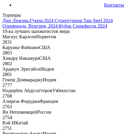
Контакты
Турниры
Дин Лижэнь-Гукеш 2024
Супертурнир Tata Steel 2024
Олимпиада, Венгрия, 2024
Кубок Синкфилда 2024
10-ка лучших шахматистов мира
Магнус Карлсен
Норвегия
2831
Каруана Фабиано
США
2803
Хикару Накамура
США
2802
Арджун Эригайси
Индия
2801
Гукеш Доммараджу
Индия
2777
Нодирбек Абдусатторов
Узбекистан
2768
Алиреза Фируджа
Франция
2763
Ян Непомнящий
Россия
2754
Вэй И
Китай
2751
Вишванатан Ананд
Индия