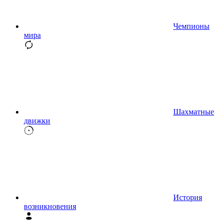
Чемпионы
мира
Шахматные
движки
История
возникновения