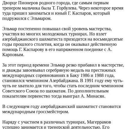
Дворце Пионеров родного города, где самым первым
тренером мальчика была Т. Горбулева. Через некоторое время
туда пришел заниматься и юный Г. Каспаров, который
подружился с Эльмаром.
Эльмар постепенно повышал свой уровень мастерства,
участвуя во многих молодежных турнирах. Но взлет
азербайджанского шахматиста приходится на восьмидесятые
годы прошлого столетия, когда он оказывал действенную
помощь Г. Каспарову в его напряженном поединке с А.
Карповым.
За этот период времени Эльмар резко прибавил в мастерстве,
и дважды завоевывал серебряную медаль на престижных
международных соревнованиях в Баку 1986 и 1988 года,
становился чемпионом Азербайджана. В 1991 году ему чуть-
чуть не хватило для того, чтобы стать последним чемпионом
Советского Союза по шахматам. По дополнительным
показателям первенство тогда выиграл А. Минасян.
В следующем году азербайджанский шахматист становится
международным гроссмейстером.
Наряду с участием в различных турнирах, Магеррамов
успешно занимается и тренерской деятельностью. Его