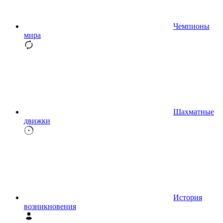
Чемпионы
мира
Шахматные
движки
История
возникновения