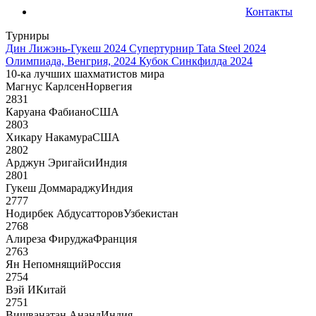
Контакты
Турниры
Дин Лижэнь-Гукеш 2024
Супертурнир Tata Steel 2024
Олимпиада, Венгрия, 2024
Кубок Синкфилда 2024
10-ка лучших шахматистов мира
Магнус Карлсен
Норвегия
2831
Каруана Фабиано
США
2803
Хикару Накамура
США
2802
Арджун Эригайси
Индия
2801
Гукеш Доммараджу
Индия
2777
Нодирбек Абдусатторов
Узбекистан
2768
Алиреза Фируджа
Франция
2763
Ян Непомнящий
Россия
2754
Вэй И
Китай
2751
Вишванатан Ананд
Индия