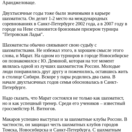
Аранджеловаце.
Двухтысячные годы тоже были значимыми в карьере
шахматиста. Он делит 1-2 место на международных
соревнованиях в Санкт-Петербурге 2002 года, а в 2007 году в
городе на Неве становится бронзовым призером турнира
"Петровская Ладья".
Шахматисты обычно связывают свою судьбу с
шахматистками. Не избежал этого, в хорошем смысле этого
слова, и Марат. На одном из турниров в городе Новосибирске
он познакомился с Ю. Деминой, которая на тот момент
являлась одной из лучших шахматисток России. Молодые
люди понравились друг другу и поженились, оставшись жить
в столице Сибири. Вскоре у пары родились два сына. В
начале двухтысячных годов семья обосновалась в Санкт-
Петербурге.
Надо сказать, что Марат состоялся не только как шахматист,
но и как успешный тренер. Среди его учеников – известный
гроссмейстер Н. Витюгов.
Макаров успешно выступал и за шахматные клубы России. В
частности, он защищал честь шахматных клубов городов
Томска, Новосибирска и Санкт-Петербурга. С шахматным