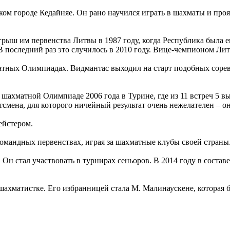
ском городе Кедайняе. Он рано научился играть в шахматы и пр
ыш им первенства Литвы в 1987 году, когда Республика была ещ
 последний раз это случилось в 2010 году. Вице-чемпионом Лит
матных Олимпиадах. Видмантас выходил на старт подобных сорев
 шахматной Олимпиаде 2006 года в Турине, где из 11 встреч 5 в
смена, для которого ничейный результат очень нежелателен – он
ейстером.
омандных первенствах, играя за шахматные клубы своей страны
. Он стал участвовать в турнирах сеньоров. В 2014 году в сост
ахматистке. Его избранницей стала М. Малинаускене, которая 