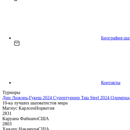
Биография ша
Контакты
Турниры
Дин Лижэнь-Гукеш 2024
Супертурнир Tata Steel 2024
Олимпиад
10-ка лучших шахматистов мира
Магнус Карлсен
Норвегия
2831
Каруана Фабиано
США
2803
Хикару Накамура
США