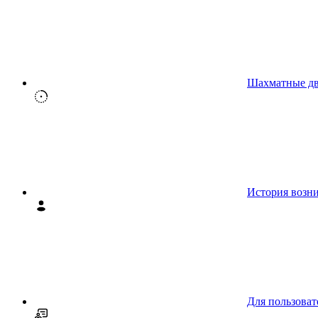
Шахматные д
История возн
Для пользоват