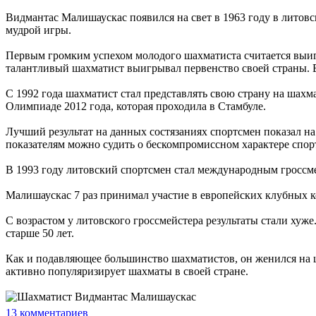
Видмантас Малишаускас появился на свет в 1963 году в литов
мудрой игры.
Первым громким успехом молодого шахматиста считается выигр
талантливый шахматист выигрывал первенство своей страны. В
С 1992 года шахматист стал представлять свою страну на шах
Олимпиаде 2012 года, которая проходила в Стамбуле.
Лучший результат на данных состязаниях спортсмен показал на
показателям можно судить о бескомпромиссном характере спорт
В 1993 году литовский спортсмен стал международным гроссм
Малишаускас 7 раз принимал участие в европейских клубных к
С возрастом у литовского гроссмейстера результаты стали хуже
старше 50 лет.
Как и подавляющее большинство шахматистов, он женился на ш
активно популяризирует шахматы в своей стране.
13
комментариев