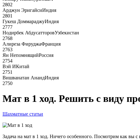
2802
Арджун Эригайси
Индия
2801
Гукеш Доммараджу
Индия
2777
Нодирбек Абдусатторов
Узбекистан
2768
Алиреза Фируджа
Франция
2763
Ян Непомнящий
Россия
2754
Вэй И
Китай
2751
Вишванатан Ананд
Индия
2750
Мат в 1 ход. Решить с виду пр
Шахматные статьи
Задача на мат в 1 ход. Ничего особенного. Посмотрим как вы 