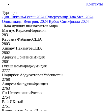
Контакты
Турниры
Дин Лижэнь-Гукеш 2024
Супертурнир Tata Steel 2024
Олимпиада, Венгрия, 2024
Кубок Синкфилда 2024
10-ка лучших шахматистов мира
Магнус Карлсен
Норвегия
2831
Каруана Фабиано
США
2803
Хикару Накамура
США
2802
Арджун Эригайси
Индия
2801
Гукеш Доммараджу
Индия
2777
Нодирбек Абдусатторов
Узбекистан
2768
Алиреза Фируджа
Франция
2763
Ян Непомнящий
Россия
2754
Вэй И
Китай
2751
Вишванатан Ананд
Индия