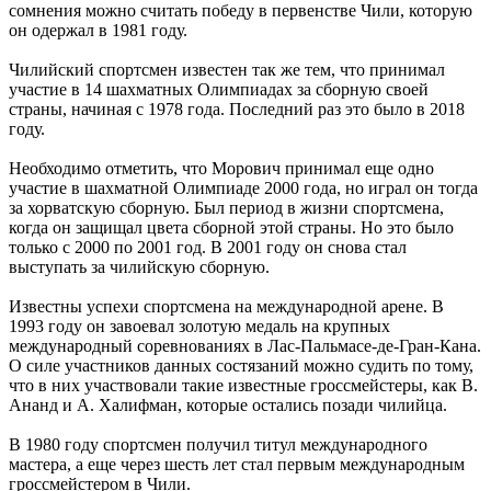
сомнения можно считать победу в первенстве Чили, которую
он одержал в 1981 году.
Чилийский спортсмен известен так же тем, что принимал
участие в 14 шахматных Олимпиадах за сборную своей
страны, начиная с 1978 года. Последний раз это было в 2018
году.
Необходимо отметить, что Морович принимал еще одно
участие в шахматной Олимпиаде 2000 года, но играл он тогда
за хорватскую сборную. Был период в жизни спортсмена,
когда он защищал цвета сборной этой страны. Но это было
только с 2000 по 2001 год. В 2001 году он снова стал
выступать за чилийскую сборную.
Известны успехи спортсмена на международной арене. В
1993 году он завоевал золотую медаль на крупных
международный соревнованиях в Лас-Пальмасе-де-Гран-Кана.
О силе участников данных состязаний можно судить по тому,
что в них участвовали такие известные гроссмейстеры, как В.
Ананд и А. Халифман, которые остались позади чилийца.
В 1980 году спортсмен получил титул международного
мастера, а еще через шесть лет стал первым международным
гроссмейстером в Чили.