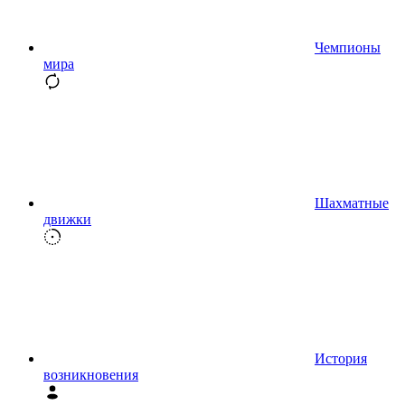
Чемпионы
мира
Шахматные
движки
История
возникновения