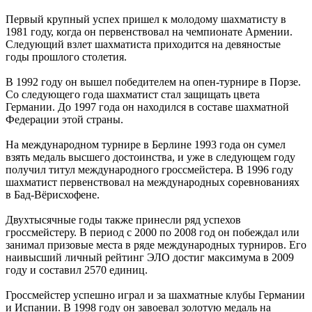
Первый крупный успех пришел к молодому шахматисту в
1981 году, когда он первенствовал на чемпионате Армении.
Следующий взлет шахматиста приходится на девяностые
годы прошлого столетия.
В 1992 году он вышел победителем на опен-турнире в Порзе.
Со следующего года шахматист стал защищать цвета
Германии. До 1997 года он находился в составе шахматной
Федерации этой страны.
На международном турнире в Берлине 1993 года он сумел
взять медаль высшего достоинства, и уже в следующем году
получил титул международного гроссмейстера. В 1996 году
шахматист первенствовал на международных соревнованиях
в Бад-Вёрисхофене.
Двухтысячные годы также принесли ряд успехов
гроссмейстеру. В период с 2000 по 2008 год он побеждал или
занимал призовые места в ряде международных турниров. Его
наивысший личный рейтинг ЭЛО достиг максимума в 2009
году и составил 2570 единиц.
Гроссмейстер успешно играл и за шахматные клубы Германии
и Испании. В 1998 году он завоевал золотую медаль на