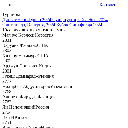
Контакты
Турниры
Дин Лижэнь-Гукеш 2024
Супертурнир Tata Steel 2024
Олимпиада, Венгрия, 2024
Кубок Синкфилда 2024
10-ка лучших шахматистов мира
Магнус Карлсен
Норвегия
2831
Каруана Фабиано
США
2803
Хикару Накамура
США
2802
Арджун Эригайси
Индия
2801
Гукеш Доммараджу
Индия
2777
Нодирбек Абдусатторов
Узбекистан
2768
Алиреза Фируджа
Франция
2763
Ян Непомнящий
Россия
2754
Вэй И
Китай
2751
Вишванатан Ананд
Индия