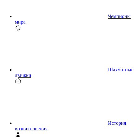
Чемпионы
мира
Шахматные
движки
История
возникновения