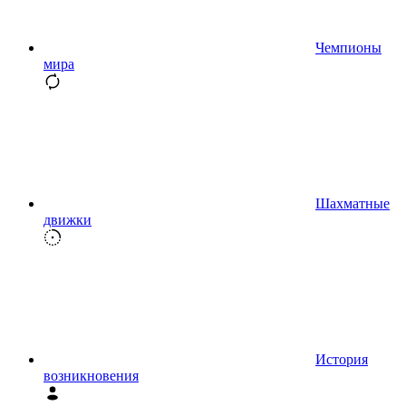
Чемпионы
мира
Шахматные
движки
История
возникновения