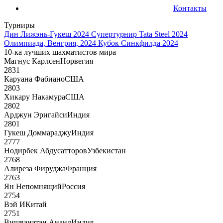
Контакты
Турниры
Дин Лижэнь-Гукеш 2024
Супертурнир Tata Steel 2024
Олимпиада, Венгрия, 2024
Кубок Синкфилда 2024
10-ка лучших шахматистов мира
Магнус Карлсен
Норвегия
2831
Каруана Фабиано
США
2803
Хикару Накамура
США
2802
Арджун Эригайси
Индия
2801
Гукеш Доммараджу
Индия
2777
Нодирбек Абдусатторов
Узбекистан
2768
Алиреза Фируджа
Франция
2763
Ян Непомнящий
Россия
2754
Вэй И
Китай
2751
Вишванатан Ананд
Индия