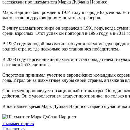
рассказали про шахматиста Марка Дублана Нарцисо.
Марк Нарцисо был рожден в 1974 году в городе Барселона. Ес
мастерство под руководством опытных тренеров.
В элиту шахматного мира он ворвался в 1991 году, когда сум
среди взрослых. Этот успех он повторил в 1995 году, а в 2011
В 1997 году молодой шахматист получил титул международног
родной стране, где несколько раз становился победителем.
В 2003 году барселонский шахматист стал обладателем титула
составил 2553 единицы.
Спортсмен принимал участие в европейских командных соревн
года. Играл он за шахматные клубы своей страны, а также за 
Спортсмен проповедует позиционный стиль игры. Он одинаков
дебютов. Он с удовольствием атакует противника, но только в
В настоящее время Марк Дублан Нарцисо старается участвовать
7
комментариев
Поделиться