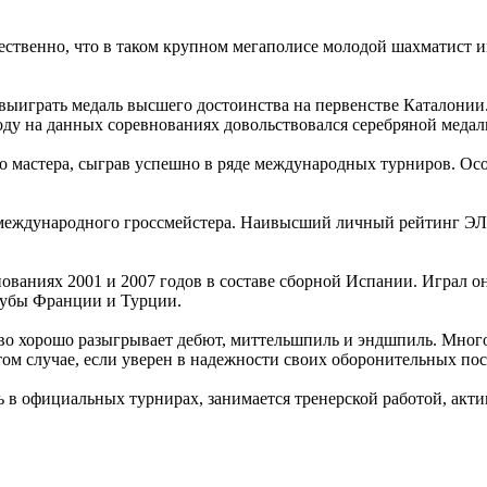
тественно, что в таком крупном мегаполисе молодой шахматист
ел выиграть медаль высшего достоинства на первенстве Каталон
 году на данных соревнованиях довольствовался серебряной медал
о мастера, сыграв успешно в ряде международных турниров. Ос
 международного гроссмейстера. Наивысший личный рейтинг ЭЛО
ованиях 2001 и 2007 годов в составе сборной Испании. Играл 
клубы Франции и Турции.
о хорошо разыгрывает дебют, миттельшпиль и эндшпиль. Много
 том случае, если уверен в надежности своих оборонительных п
 в официальных турнирах, занимается тренерской работой, акти