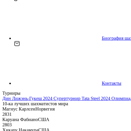
Биография ша
Контакты
Турниры
Дин Лижэнь-Гукеш 2024
Супертурнир Tata Steel 2024
Олимпиад
10-ка лучших шахматистов мира
Магнус Карлсен
Норвегия
2831
Каруана Фабиано
США
2803
Хикару Накамура
США