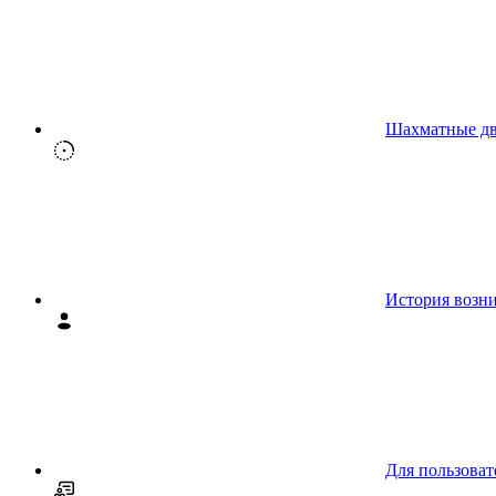
Шахматные д
История возн
Для пользоват