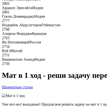
2802
Арджун Эригайси
Индия
2801
Гукеш Доммараджу
Индия
2777
Нодирбек Абдусатторов
Узбекистан
2768
Алиреза Фируджа
Франция
2763
Ян Непомнящий
Россия
2754
Вэй И
Китай
2751
Вишванатан Ананд
Индия
2750
Мат в 1 ход - реши задачу пе
Шахматные статьи
Уже вот-вот выходные! Предлагаем решить задачу на мат в 1 ход