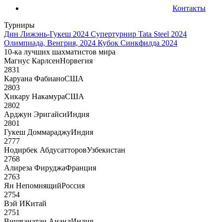
Контакты
Турниры
Дин Лижэнь-Гукеш 2024
Супертурнир Tata Steel 2024
Олимпиада, Венгрия, 2024
Кубок Синкфилда 2024
10-ка лучших шахматистов мира
Магнус Карлсен
Норвегия
2831
Каруана Фабиано
США
2803
Хикару Накамура
США
2802
Арджун Эригайси
Индия
2801
Гукеш Доммараджу
Индия
2777
Нодирбек Абдусатторов
Узбекистан
2768
Алиреза Фируджа
Франция
2763
Ян Непомнящий
Россия
2754
Вэй И
Китай
2751
Вишванатан Ананд
Индия