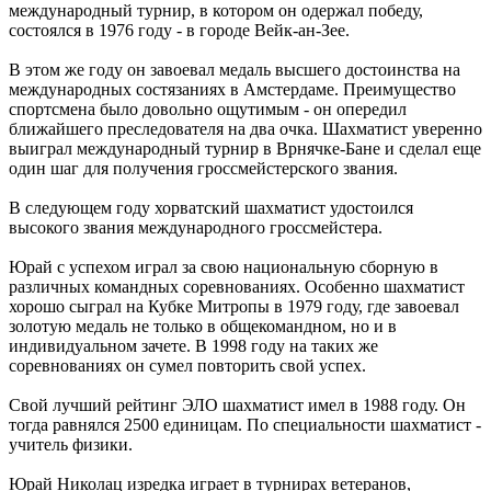
международный турнир, в котором он одержал победу,
состоялся в 1976 году - в городе Вейк-ан-Зее.
В этом же году он завоевал медаль высшего достоинства на
международных состязаниях в Амстердаме. Преимущество
спортсмена было довольно ощутимым - он опередил
ближайшего преследователя на два очка. Шахматист уверенно
выиграл международный турнир в Врнячке-Бане и сделал еще
один шаг для получения гроссмейстерского звания.
В следующем году хорватский шахматист удостоился
высокого звания международного гроссмейстера.
Юрай с успехом играл за свою национальную сборную в
различных командных соревнованиях. Особенно шахматист
хорошо сыграл на Кубке Митропы в 1979 году, где завоевал
золотую медаль не только в общекомандном, но и в
индивидуальном зачете. В 1998 году на таких же
соревнованиях он сумел повторить свой успех.
Свой лучший рейтинг ЭЛО шахматист имел в 1988 году. Он
тогда равнялся 2500 единицам. По специальности шахматист -
учитель физики.
Юрай Николац изредка играет в турнирах ветеранов,