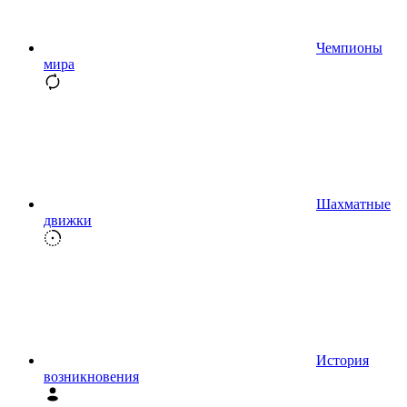
Чемпионы
мира
Шахматные
движки
История
возникновения